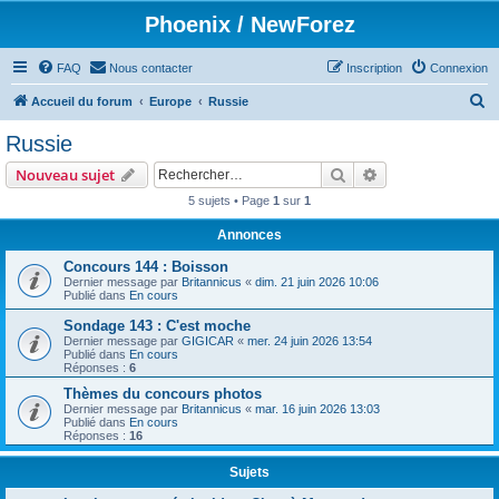
Phoenix / NewForez
FAQ
Nous contacter
Inscription
Connexion
R
Accueil du forum
Europe
Russie
e
Russie
c
Rechercher
Recherche avanc
Nouveau sujet
h
5 sujets • Page
1
sur
1
e
Annonces
r
c
Concours 144 : Boisson
Dernier message par
Britannicus
«
dim. 21 juin 2026 10:06
h
Publié dans
En cours
e
Sondage 143 : C'est moche
Dernier message par
GIGICAR
«
mer. 24 juin 2026 13:54
r
Publié dans
En cours
Réponses :
6
Thèmes du concours photos
Dernier message par
Britannicus
«
mar. 16 juin 2026 13:03
Publié dans
En cours
Réponses :
16
Sujets