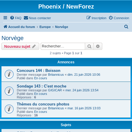
Phoenix / NewForez
FAQ
Nous contacter
Inscription
Connexion
R
Accueil du forum
Europe
Norvège
e
Norvège
c
Rechercher
Recherche avanc
Nouveau sujet
h
2 sujets • Page
1
sur
1
e
Annonces
r
c
Concours 144 : Boisson
Dernier message par
Britannicus
«
dim. 21 juin 2026 10:06
h
Publié dans
En cours
e
Sondage 143 : C'est moche
Dernier message par
GIGICAR
«
mer. 24 juin 2026 13:54
r
Publié dans
En cours
Réponses :
6
Thèmes du concours photos
Dernier message par
Britannicus
«
mar. 16 juin 2026 13:03
Publié dans
En cours
Réponses :
16
Sujets