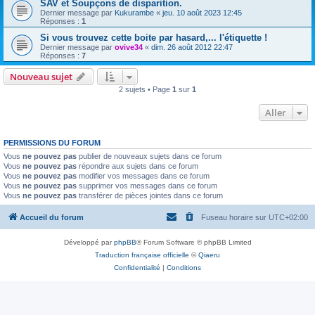
SAV et Soupçons de disparition.
Dernier message par
Kukurambe
«
jeu. 10 août 2023 12:45
Réponses :
1
Si vous trouvez cette boite par hasard,... l'étiquette !
Dernier message par
ovive34
«
dim. 26 août 2012 22:47
Réponses :
7
Nouveau sujet
2 sujets • Page
1
sur
1
Aller
PERMISSIONS DU FORUM
Vous
ne pouvez pas
publier de nouveaux sujets dans ce forum
Vous
ne pouvez pas
répondre aux sujets dans ce forum
Vous
ne pouvez pas
modifier vos messages dans ce forum
Vous
ne pouvez pas
supprimer vos messages dans ce forum
Vous
ne pouvez pas
transférer de pièces jointes dans ce forum
Accueil du forum
Fuseau horaire sur
UTC+02:00
Développé par
phpBB
® Forum Software © phpBB Limited
Traduction française officielle
©
Qiaeru
Confidentialité
|
Conditions