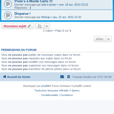
Prem's à Monte Carlo !!!
Dernier message par
bob d artois
«
ven. 19 avr. 2013 23:22
Réponses :
2
Disparue !
Dernier message par
Muhuju
«
jeu. 21 avr. 2011 21:42
Nouveau sujet
2 sujets • Page
1
sur
1
Aller
PERMISSIONS DU FORUM
Vous
ne pouvez pas
publier de nouveaux sujets dans ce forum
Vous
ne pouvez pas
répondre aux sujets dans ce forum
Vous
ne pouvez pas
modifier vos messages dans ce forum
Vous
ne pouvez pas
supprimer vos messages dans ce forum
Vous
ne pouvez pas
transférer de pièces jointes dans ce forum
Accueil du forum
Fuseau horaire sur
UTC+02:00
Développé par
phpBB
® Forum Software © phpBB Limited
Traduction française officielle
©
Qiaeru
Confidentialité
|
Conditions