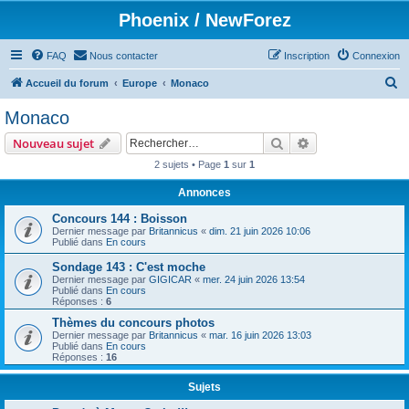
Phoenix / NewForez
FAQ
Nous contacter
Inscription
Connexion
R
Accueil du forum
Europe
Monaco
e
Monaco
c
Rechercher
Recherche avanc
Nouveau sujet
h
2 sujets • Page
1
sur
1
e
Annonces
r
c
Concours 144 : Boisson
Dernier message par
Britannicus
«
dim. 21 juin 2026 10:06
h
Publié dans
En cours
e
Sondage 143 : C'est moche
Dernier message par
GIGICAR
«
mer. 24 juin 2026 13:54
r
Publié dans
En cours
Réponses :
6
Thèmes du concours photos
Dernier message par
Britannicus
«
mar. 16 juin 2026 13:03
Publié dans
En cours
Réponses :
16
Sujets