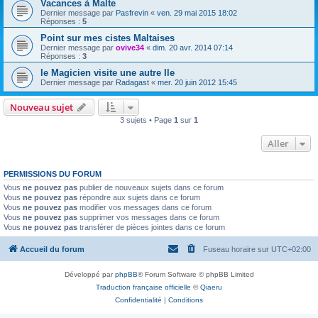
Vacances à Malte
Dernier message par
Pasfrevin
«
ven. 29 mai 2015 18:02
Réponses :
5
Point sur mes cistes Maltaises
Dernier message par
ovive34
«
dim. 20 avr. 2014 07:14
Réponses :
3
le Magicien visite une autre Ile
Dernier message par
Radagast
«
mer. 20 juin 2012 15:45
Nouveau sujet
3 sujets • Page
1
sur
1
Aller
PERMISSIONS DU FORUM
Vous
ne pouvez pas
publier de nouveaux sujets dans ce forum
Vous
ne pouvez pas
répondre aux sujets dans ce forum
Vous
ne pouvez pas
modifier vos messages dans ce forum
Vous
ne pouvez pas
supprimer vos messages dans ce forum
Vous
ne pouvez pas
transférer de pièces jointes dans ce forum
Accueil du forum
Fuseau horaire sur
UTC+02:00
Développé par
phpBB
® Forum Software © phpBB Limited
Traduction française officielle
©
Qiaeru
Confidentialité
|
Conditions