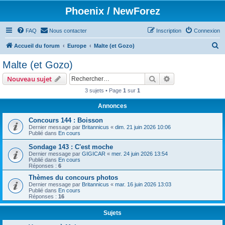
Phoenix / NewForez
FAQ
Nous contacter
Inscription
Connexion
R
Accueil du forum
Europe
Malte (et Gozo)
e
Malte (et Gozo)
c
Rechercher
Recherche avanc
Nouveau sujet
h
3 sujets • Page
1
sur
1
e
Annonces
r
c
Concours 144 : Boisson
Dernier message par
Britannicus
«
dim. 21 juin 2026 10:06
h
Publié dans
En cours
e
Sondage 143 : C'est moche
Dernier message par
GIGICAR
«
mer. 24 juin 2026 13:54
r
Publié dans
En cours
Réponses :
6
Thèmes du concours photos
Dernier message par
Britannicus
«
mar. 16 juin 2026 13:03
Publié dans
En cours
Réponses :
16
Sujets