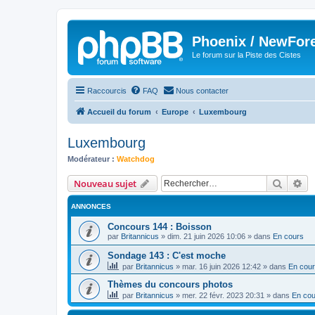
Phoenix / NewFor
Le forum sur la Piste des Cistes
Raccourcis
FAQ
Nous contacter
Accueil du forum
Europe
Luxembourg
Luxembourg
Modérateur :
Watchdog
Recher
Re
Nouveau sujet
ANNONCES
Concours 144 : Boisson
par
Britannicus
»
dim. 21 juin 2026 10:06
» dans
En cours
Sondage 143 : C'est moche
par
Britannicus
»
mar. 16 juin 2026 12:42
» dans
En cou
Thèmes du concours photos
par
Britannicus
»
mer. 22 févr. 2023 20:31
» dans
En cou