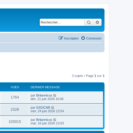
Rechercher
Recherche avancé
Inscription
Connexion
3 sujets • Page
1
sur
1
VUES
DERNIER MESSAGE
D
par
Britannicus
V
1764
e
dim. 21 juin 2026 10:06
r
u
n
D
par
GIGICAR
V
2328
i
e
mer. 24 juin 2026 13:54
e
e
r
r
u
n
D
par
Britannicus
s
m
V
103015
i
e
mar. 16 juin 2026 13:03
e
e
e
r
s
r
u
n
s
s
m