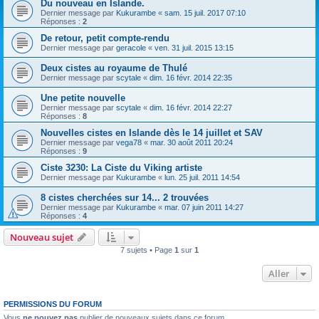
Du nouveau en Islande.
Dernier message par
Kukurambe
«
sam. 15 juil. 2017 07:10
Réponses :
2
De retour, petit compte-rendu
Dernier message par
geracole
«
ven. 31 juil. 2015 13:15
Deux cistes au royaume de Thulé
Dernier message par
scytale
«
dim. 16 févr. 2014 22:35
Une petite nouvelle
Dernier message par
scytale
«
dim. 16 févr. 2014 22:27
Réponses :
8
Nouvelles cistes en Islande dès le 14 juillet et SAV
Dernier message par
vega78
«
mar. 30 août 2011 20:24
Réponses :
9
Ciste 3230: La Ciste du Viking artiste
Dernier message par
Kukurambe
«
lun. 25 juil. 2011 14:54
8 cistes cherchées sur 14... 2 trouvées
Dernier message par
Kukurambe
«
mar. 07 juin 2011 14:27
Réponses :
4
Nouveau sujet
7 sujets • Page
1
sur
1
Aller
PERMISSIONS DU FORUM
Vous
ne pouvez pas
publier de nouveaux sujets dans ce forum