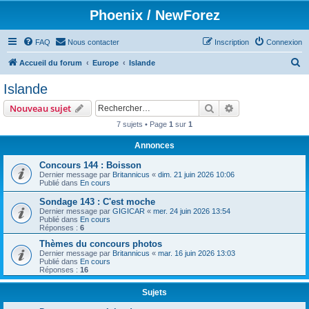
Phoenix / NewForez
FAQ
Nous contacter
Inscription
Connexion
R
Accueil du forum
Europe
Islande
e
Islande
c
Rechercher
Recherche avanc
Nouveau sujet
h
7 sujets • Page
1
sur
1
e
Annonces
r
c
Concours 144 : Boisson
Dernier message par
Britannicus
«
dim. 21 juin 2026 10:06
h
Publié dans
En cours
e
Sondage 143 : C'est moche
Dernier message par
GIGICAR
«
mer. 24 juin 2026 13:54
r
Publié dans
En cours
Réponses :
6
Thèmes du concours photos
Dernier message par
Britannicus
«
mar. 16 juin 2026 13:03
Publié dans
En cours
Réponses :
16
Sujets