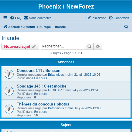
Phoenix / NewForez
FAQ
Nous contacter
Inscription
Connexion
R
Accueil du forum
Europe
Irlande
e
Irlande
c
Rechercher
Recherche avanc
Nouveau sujet
h
6 sujets • Page
1
sur
1
e
Annonces
r
c
Concours 144 : Boisson
Dernier message par
Britannicus
«
dim. 21 juin 2026 10:06
h
Publié dans
En cours
e
Sondage 143 : C'est moche
Dernier message par
GIGICAR
«
mer. 24 juin 2026 13:54
r
Publié dans
En cours
Réponses :
6
Thèmes du concours photos
Dernier message par
Britannicus
«
mar. 16 juin 2026 13:03
Publié dans
En cours
Réponses :
16
Sujets