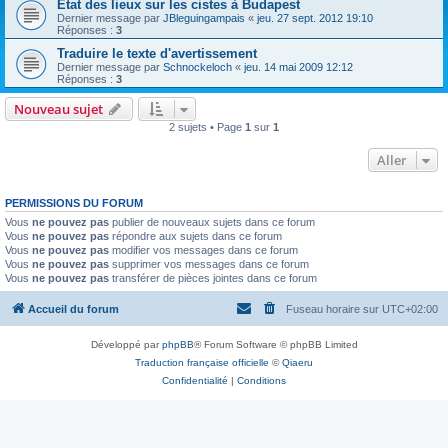
Etat des lieux sur les cistes à Budapest
Dernier message par
JBleguingampais
«
jeu. 27 sept. 2012 19:10
Réponses :
3
Traduire le texte d'avertissement
Dernier message par
Schnockeloch
«
jeu. 14 mai 2009 12:12
Réponses :
3
Nouveau sujet
2 sujets • Page
1
sur
1
Aller
PERMISSIONS DU FORUM
Vous
ne pouvez pas
publier de nouveaux sujets dans ce forum
Vous
ne pouvez pas
répondre aux sujets dans ce forum
Vous
ne pouvez pas
modifier vos messages dans ce forum
Vous
ne pouvez pas
supprimer vos messages dans ce forum
Vous
ne pouvez pas
transférer de pièces jointes dans ce forum
Accueil du forum
Fuseau horaire sur
UTC+02:00
Développé par
phpBB
® Forum Software © phpBB Limited
Traduction française officielle
©
Qiaeru
Confidentialité
|
Conditions