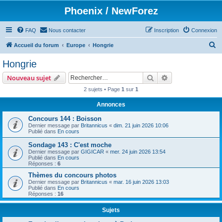
Phoenix / NewForez
FAQ
Nous contacter
Inscription
Connexion
R
Accueil du forum
Europe
Hongrie
e
Hongrie
c
Rechercher
Recherche avanc
Nouveau sujet
h
2 sujets • Page
1
sur
1
e
Annonces
r
c
Concours 144 : Boisson
Dernier message par
Britannicus
«
dim. 21 juin 2026 10:06
h
Publié dans
En cours
e
Sondage 143 : C'est moche
Dernier message par
GIGICAR
«
mer. 24 juin 2026 13:54
r
Publié dans
En cours
Réponses :
6
Thèmes du concours photos
Dernier message par
Britannicus
«
mar. 16 juin 2026 13:03
Publié dans
En cours
Réponses :
16
Sujets