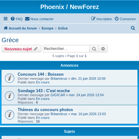
Phoenix / NewForez
FAQ
Nous contacter
Inscription
Connexion
R
Accueil du forum
Europe
Grèce
e
Grèce
c
Rechercher
Recherche avanc
Nouveau sujet
h
5 sujets • Page
1
sur
1
e
Annonces
r
c
Concours 144 : Boisson
Dernier message par
Britannicus
«
dim. 21 juin 2026 10:06
h
Publié dans
En cours
e
Sondage 143 : C'est moche
Dernier message par
GIGICAR
«
mer. 24 juin 2026 13:54
r
Publié dans
En cours
Réponses :
6
Thèmes du concours photos
Dernier message par
Britannicus
«
mar. 16 juin 2026 13:03
Publié dans
En cours
Réponses :
16
Sujets