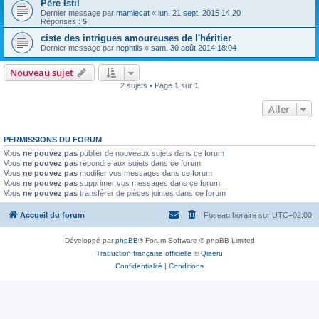
Père Istil
Dernier message par
mamiecat
«
lun. 21 sept. 2015 14:20
Réponses :
5
ciste des intrigues amoureuses de l'héritier
Dernier message par
nephtiis
«
sam. 30 août 2014 18:04
Nouveau sujet
2 sujets • Page
1
sur
1
Aller
PERMISSIONS DU FORUM
Vous
ne pouvez pas
publier de nouveaux sujets dans ce forum
Vous
ne pouvez pas
répondre aux sujets dans ce forum
Vous
ne pouvez pas
modifier vos messages dans ce forum
Vous
ne pouvez pas
supprimer vos messages dans ce forum
Vous
ne pouvez pas
transférer de pièces jointes dans ce forum
Accueil du forum
Fuseau horaire sur
UTC+02:00
Développé par
phpBB
® Forum Software © phpBB Limited
Traduction française officielle
©
Qiaeru
Confidentialité
|
Conditions