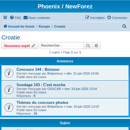
Phoenix / NewForez
FAQ
Nous contacter
Inscription
Connexion
R
Accueil du forum
Europe
Croatie
e
Croatie
c
Rechercher
Recherche avanc
Nouveau sujet
h
2 sujets • Page
1
sur
1
e
Annonces
r
c
Concours 144 : Boisson
Dernier message par
Britannicus
«
dim. 21 juin 2026 10:06
h
Publié dans
En cours
e
Sondage 143 : C'est moche
Dernier message par
GIGICAR
«
mer. 24 juin 2026 13:54
r
Publié dans
En cours
Réponses :
6
Thèmes du concours photos
Dernier message par
Britannicus
«
mar. 16 juin 2026 13:03
Publié dans
En cours
Réponses :
16
Sujets