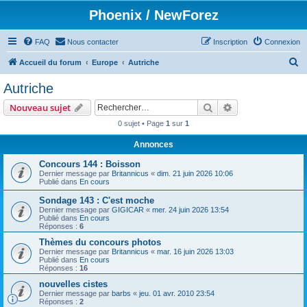
Phoenix / NewForez
FAQ
Nous contacter
Inscription
Connexion
R
Accueil du forum
Europe
Autriche
e
Autriche
c
Rechercher
Recherche avanc
Nouveau sujet
h
0 sujet • Page
1
sur
1
e
Annonces
r
c
Concours 144 : Boisson
Dernier message par
Britannicus
«
dim. 21 juin 2026 10:06
h
Publié dans
En cours
e
Sondage 143 : C'est moche
Dernier message par
GIGICAR
«
mer. 24 juin 2026 13:54
r
Publié dans
En cours
Réponses :
6
Thèmes du concours photos
Dernier message par
Britannicus
«
mar. 16 juin 2026 13:03
Publié dans
En cours
Réponses :
16
nouvelles cistes
Dernier message par
barbs
«
jeu. 01 avr. 2010 23:54
Réponses :
2