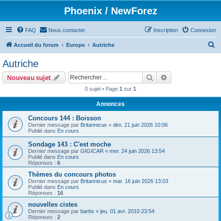
Phoenix / NewForez
FAQ
Nous contacter
Inscription
Connexion
R
Accueil du forum
Europe
Autriche
e
Autriche
c
Rechercher
Recherche avanc
Nouveau sujet
h
0 sujet • Page
1
sur
1
e
Annonces
r
c
Concours 144 : Boisson
Dernier message par
Britannicus
«
dim. 21 juin 2026 10:06
h
Publié dans
En cours
e
Sondage 143 : C'est moche
Dernier message par
GIGICAR
«
mer. 24 juin 2026 13:54
r
Publié dans
En cours
Réponses :
6
Thèmes du concours photos
Dernier message par
Britannicus
«
mar. 16 juin 2026 13:03
Publié dans
En cours
Réponses :
16
nouvelles cistes
Dernier message par
barbs
«
jeu. 01 avr. 2010 23:54
Réponses :
2