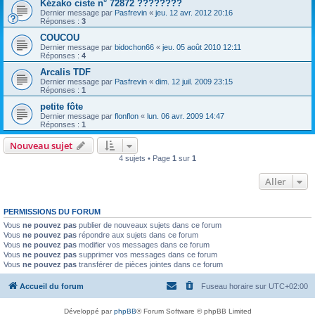
Kézako ciste n° 72872 ????????
Dernier message par
Pasfrevin
«
jeu. 12 avr. 2012 20:16
Réponses :
3
COUCOU
Dernier message par
bidochon66
«
jeu. 05 août 2010 12:11
Réponses :
4
Arcalis TDF
Dernier message par
Pasfrevin
«
dim. 12 juil. 2009 23:15
Réponses :
1
petite fôte
Dernier message par
flonflon
«
lun. 06 avr. 2009 14:47
Réponses :
1
Nouveau sujet
4 sujets • Page
1
sur
1
Aller
PERMISSIONS DU FORUM
Vous
ne pouvez pas
publier de nouveaux sujets dans ce forum
Vous
ne pouvez pas
répondre aux sujets dans ce forum
Vous
ne pouvez pas
modifier vos messages dans ce forum
Vous
ne pouvez pas
supprimer vos messages dans ce forum
Vous
ne pouvez pas
transférer de pièces jointes dans ce forum
Accueil du forum
Fuseau horaire sur
UTC+02:00
Développé par
phpBB
® Forum Software © phpBB Limited