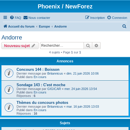
Phoenix / NewForez
FAQ
Nous contacter
Inscription
Connexion
R
Accueil du forum
Europe
Andorre
e
Andorre
c
Rechercher
Recherche avanc
Nouveau sujet
h
4 sujets • Page
1
sur
1
e
Annonces
r
c
Concours 144 : Boisson
Dernier message par
Britannicus
«
dim. 21 juin 2026 10:06
h
Publié dans
En cours
e
Sondage 143 : C'est moche
Dernier message par
GIGICAR
«
mer. 24 juin 2026 13:54
r
Publié dans
En cours
Réponses :
6
Thèmes du concours photos
Dernier message par
Britannicus
«
mar. 16 juin 2026 13:03
Publié dans
En cours
Réponses :
16
Sujets