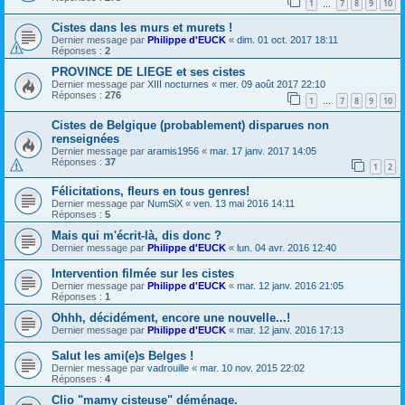
1
7
8
9
10
…
Cistes dans les murs et murets !
Dernier message par
Philippe d'EUCK
«
dim. 01 oct. 2017 18:11
Réponses :
2
PROVINCE DE LIEGE et ses cistes
Dernier message par
XIII nocturnes
«
mer. 09 août 2017 22:10
Réponses :
276
1
7
8
9
10
…
Cistes de Belgique (probablement) disparues non
renseignées
Dernier message par
aramis1956
«
mar. 17 janv. 2017 14:05
Réponses :
37
1
2
Félicitations, fleurs en tous genres!
Dernier message par
NumSiX
«
ven. 13 mai 2016 14:11
Réponses :
5
Mais qui m'écrit-là, dis donc ?
Dernier message par
Philippe d'EUCK
«
lun. 04 avr. 2016 12:40
Intervention filmée sur les cistes
Dernier message par
Philippe d'EUCK
«
mar. 12 janv. 2016 21:05
Réponses :
1
Ohhh, décidément, encore une nouvelle...!
Dernier message par
Philippe d'EUCK
«
mar. 12 janv. 2016 17:13
Salut les ami(e)s Belges !
Dernier message par
vadrouille
«
mar. 10 nov. 2015 22:02
Réponses :
4
Clio "mamy cisteuse" déménage.