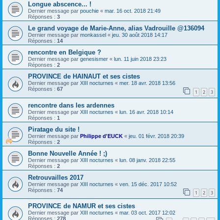
Longue abscence... !
Dernier message par
pouchie
«
mar. 16 oct. 2018 21:49
Réponses :
3
Le grand voyage de Marie-Anne, alias Vadrouille @136094
Dernier message par
monkassel
«
jeu. 30 août 2018 14:17
Réponses :
14
rencontre en Belgique ?
Dernier message par
genesismer
«
lun. 11 juin 2018 23:23
Réponses :
2
PROVINCE de HAINAUT et ses cistes
Dernier message par
XIII nocturnes
«
mer. 18 avr. 2018 13:56
Réponses :
67
1
2
3
rencontre dans les ardennes
Dernier message par
XIII nocturnes
«
lun. 16 avr. 2018 10:14
Réponses :
1
Piratage du site !
Dernier message par
Philippe d'EUCK
«
jeu. 01 févr. 2018 20:39
Réponses :
2
Bonne Nouvelle Année ! ;)
Dernier message par
XIII nocturnes
«
lun. 08 janv. 2018 22:55
Réponses :
2
Retrouvailles 2017
Dernier message par
XIII nocturnes
«
ven. 15 déc. 2017 10:52
Réponses :
74
1
2
3
PROVINCE de NAMUR et ses cistes
Dernier message par
XIII nocturnes
«
mar. 03 oct. 2017 12:02
Réponses :
278