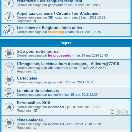
cistardewn2 les sangliers récidivent
Dernier message par
genesismer
«
lun. 11 févr. 2019 19:56
Appel aux cacheurs / Circuits TouriCistiques !
Dernier message par
XIII nocturnes
«
ven. 23 avr. 2021 13:29
Réponses :
9
Les cistes de Belgique - Infos utiles
Dernier message par
Watchdog
«
sam. 09 juil. 2011 18:25
Sujets
SOS pour notre journal
Dernier message par
les broussards
«
mar. 14 mai 2024 13:43
L'Imagiciste, la ciste-album à partager... Ailleurs@77410
Dernier message par
XIII nocturnes
«
mer. 02 août 2023 20:51
Réponses :
1
Cartocistes
Dernier message par
gadjo
«
dim. 28 nov. 2021 10:38
Le retour du centenaire
Dernier message par
pantoufle
«
jeu. 15 nov. 2018 12:39
Retrouvailles 2018
Dernier message par
monkassel
«
jeu. 01 nov. 2018 17:12
Réponses :
87
1
2
3
cistes-balades....
Dernier message par
monkassel
«
ven. 19 oct. 2018 12:20
Réponses :
1