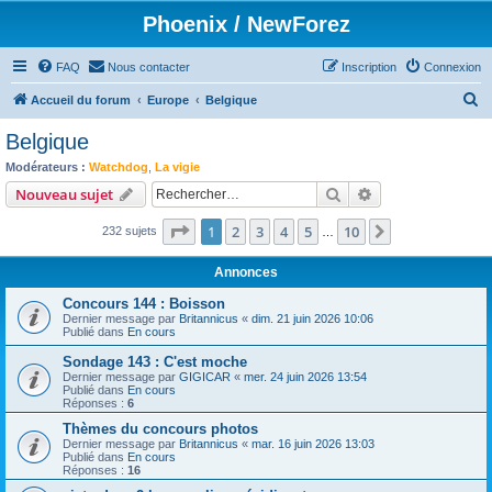
Phoenix / NewForez
FAQ
Nous contacter
Inscription
Connexion
R
Accueil du forum
Europe
Belgique
e
Belgique
c
Modérateurs :
Watchdog
,
La vigie
h
Rechercher
Recherche avanc
Nouveau sujet
e
Page
1
sur
10
1
2
3
4
5
10
Suivant
232 sujets
r
…
c
Annonces
h
Concours 144 : Boisson
e
Dernier message par
Britannicus
«
dim. 21 juin 2026 10:06
Publié dans
En cours
r
Sondage 143 : C'est moche
Dernier message par
GIGICAR
«
mer. 24 juin 2026 13:54
Publié dans
En cours
Réponses :
6
Thèmes du concours photos
Dernier message par
Britannicus
«
mar. 16 juin 2026 13:03
Publié dans
En cours
Réponses :
16