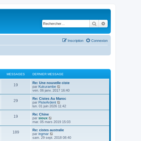
Rechercher
Recherche avancé
Inscription
Connexion
MESSAGES
DERNIER MESSAGE
D
Re: Une nouvelle ciste
M
19
e
C
par
Kukurambe
r
o
ven. 06 janv. 2017 16:40
e
n
n
i
s
D
Re: Cistes Au Maroc
M
29
s
e
u
e
C
par
PisteArdent
r
l
r
o
lun. 01 juin 2026 11:42
e
s
m
t
n
n
e
e
i
s
D
Re: Chine
M
19
s
s
r
a
e
u
e
C
par
sioux
s
l
r
l
r
o
mar. 05 mars 2019 15:03
e
a
e
s
m
t
g
n
n
g
d
e
e
i
s
D
Re: cistes australie
M
e
e
189
s
s
r
a
e
u
e
e
C
par
ingmar
r
s
l
r
l
r
o
sam. 29 sept. 2018 08:40
n
e
a
e
s
m
t
n
n