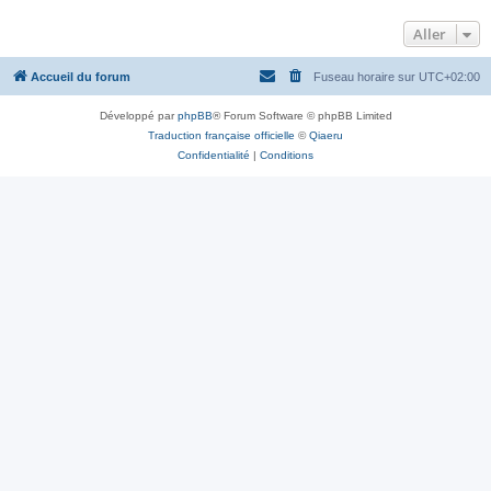
Aller
Accueil du forum
Fuseau horaire sur
UTC+02:00
Développé par
phpBB
® Forum Software © phpBB Limited
Traduction française officielle
©
Qiaeru
Confidentialité
|
Conditions