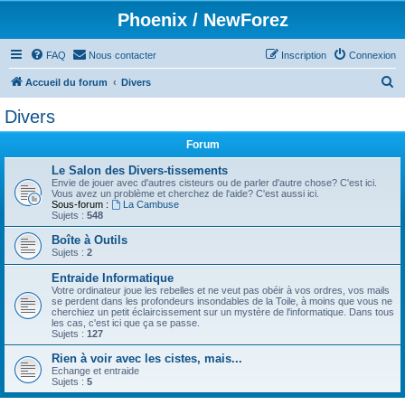
Phoenix / NewForez
FAQ
Nous contacter
Inscription
Connexion
R
Accueil du forum
Divers
e
Divers
c
Forum
h
e
Le Salon des Divers-tissements
Envie de jouer avec d'autres cisteurs ou de parler d'autre chose? C'est ici.
r
Vous avez un problème et cherchez de l'aide? C'est aussi ici.
Sous-forum :
La Cambuse
c
Sujets :
548
h
Boîte à Outils
Sujets :
2
e
Entraide Informatique
r
Votre ordinateur joue les rebelles et ne veut pas obéir à vos ordres, vos mails
se perdent dans les profondeurs insondables de la Toile, à moins que vous ne
cherchiez un petit éclaircissement sur un mystère de l'informatique. Dans tous
les cas, c'est ici que ça se passe.
Sujets :
127
Rien à voir avec les cistes, mais...
Echange et entraide
Sujets :
5