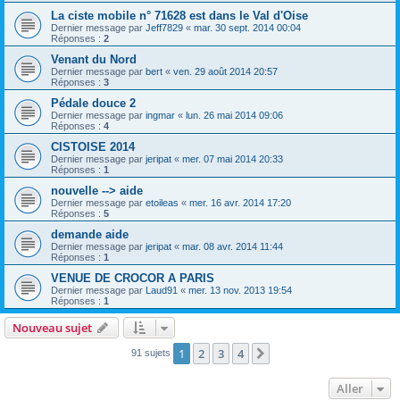
La ciste mobile n° 71628 est dans le Val d'Oise
Dernier message par
Jeff7829
«
mar. 30 sept. 2014 00:04
Réponses :
2
Venant du Nord
Dernier message par
bert
«
ven. 29 août 2014 20:57
Réponses :
3
Pédale douce 2
Dernier message par
ingmar
«
lun. 26 mai 2014 09:06
Réponses :
4
CISTOISE 2014
Dernier message par
jeripat
«
mer. 07 mai 2014 20:33
Réponses :
1
nouvelle --> aide
Dernier message par
etoileas
«
mer. 16 avr. 2014 17:20
Réponses :
5
demande aide
Dernier message par
jeripat
«
mar. 08 avr. 2014 11:44
Réponses :
1
VENUE DE CROCOR A PARIS
Dernier message par
Laud91
«
mer. 13 nov. 2013 19:54
Réponses :
1
Nouveau sujet
1
2
3
4
Suivant
91 sujets
Aller