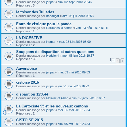
Dernier message par
jeripat
«
dim. 02 sept. 2018 20:46
Réponses :
3
le trésor des Tuileries
Dernier message par
nanougat
«
dim. 08 juil. 2018 09:53
Entraide cistique pour le panda
Dernier message par
Dardanos le panda
«
ven. 23 déc. 2016 01:11
Réponses :
1
LA DIGESTIVE
Dernier message par
ingmar
«
mar. 28 juin 2016 08:00
Réponses :
2
Soupçons de disparition et autres questions
Dernier message par
Heddicmi
«
mer. 08 juin 2016 19:37
Réponses :
30
1
2
Auvers/oise
Dernier message par
jeripat
«
mar. 03 mai 2016 09:53
Réponses :
1
cistoise 2016
Dernier message par
jeripat
«
jeu. 21 avr. 2016 16:22
disparition 125644
Dernier message par
Melaine et Alban
«
dim. 17 janv. 2016 18:57
La Cartociste 95 et les nouveaux cantons
Dernier message par
jeripat
«
mer. 06 mai 2015 17:34
Réponses :
2
CISTOISE 2015
Dernier message par
jeripat
«
dim. 05 avr. 2015 23:33