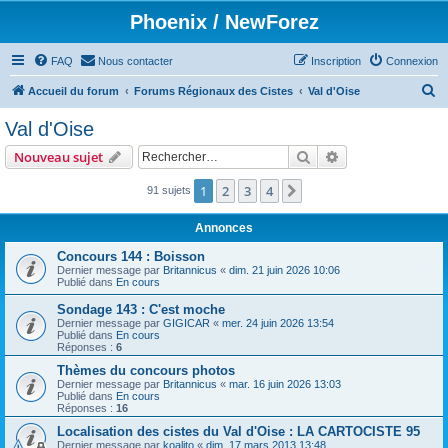
Phoenix / NewForez
FAQ
Nous contacter
Inscription
Connexion
R
Accueil du forum
Forums Régionaux des Cistes
Val d'Oise
e
Val d'Oise
c
Rechercher
Recherche avanc
Nouveau sujet
h
e
1
2
3
4
Suivant
91 sujets
r
Annonces
c
Concours 144 : Boisson
h
Dernier message par
Britannicus
«
dim. 21 juin 2026 10:06
Publié dans
En cours
e
r
Sondage 143 : C'est moche
Dernier message par
GIGICAR
«
mer. 24 juin 2026 13:54
Publié dans
En cours
Réponses :
6
Thèmes du concours photos
Dernier message par
Britannicus
«
mar. 16 juin 2026 13:03
Publié dans
En cours
Réponses :
16
Localisation des cistes du Val d'Oise : LA CARTOCISTE 95
Dernier message par
koalito
«
dim. 17 mars 2013 13:48