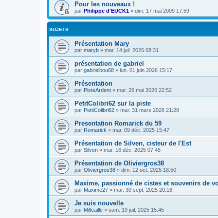
Pour les nouveaux !
par
Philippe d'EUCK1
»
dim. 17 mai 2009 17:59
SUJETS
Présentation Mary
par
maryb
»
mar. 14 juil. 2026 08:31
présentation de gabriel
par
gabrielbou68
»
lun. 01 juin 2026 15:17
Présentation
par
PisteArdent
»
mar. 26 mai 2026 22:52
PetitColibri62 sur la piste
par
PetitColibri62
»
mar. 31 mars 2026 21:28
Presentation Romarick du 59
par
Romarick
»
mar. 09 déc. 2025 15:47
Présentation de Silven, cisteur de l'Est
par
Silven
»
mar. 16 déc. 2025 07:45
Présentation de Oliviergros38
par
Oliviergros38
»
dim. 12 oct. 2025 18:50
Maxime, passionné de cistes et souvenirs de 
par
Maxime27
»
mar. 30 sept. 2025 20:18
Je suis nouvelle
par
Milleaille
»
sam. 19 juil. 2025 15:45