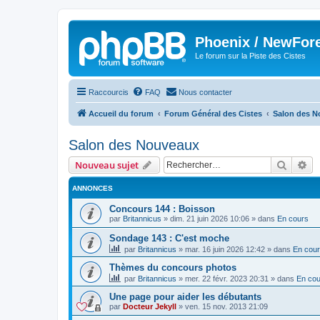
Phoenix / NewFor
Le forum sur la Piste des Cistes
Raccourcis
FAQ
Nous contacter
Accueil du forum
Forum Général des Cistes
Salon des N
Salon des Nouveaux
Recher
Re
Nouveau sujet
ANNONCES
Concours 144 : Boisson
par
Britannicus
»
dim. 21 juin 2026 10:06
» dans
En cours
Sondage 143 : C'est moche
par
Britannicus
»
mar. 16 juin 2026 12:42
» dans
En cou
Thèmes du concours photos
par
Britannicus
»
mer. 22 févr. 2023 20:31
» dans
En cou
Une page pour aider les débutants
par
Docteur Jekyll
»
ven. 15 nov. 2013 21:09