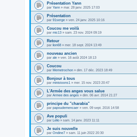
Présentation Yann
par
Yann
»
mar. 28 janv. 2025 17:03
Présentation
par
91serge
»
ven. 24 janv. 2025 10:16
Coucou me voilà
par
mic13
»
sam. 23 nov. 2024 09:19
Retour
par
lion68
»
mer. 18 sept. 2024 13:49
nouveau ancien
par
ale
»
ven. 16 août 2024 18:13
Coucou
par
Memetrochon
»
dim. 17 déc. 2023 18:49
Bonjour à tous
par
ministoons1
»
mer. 15 nov. 2023 20:47
L'Armée des anges vous salue
par
Armee des anges
»
dim. 06 avr. 2014 21:27
principe du "charabia"
par
papoudemencaer
»
ven. 09 sept. 2016 14:58
Ave populi
par
Lelio
»
sam. 14 janv. 2023 11:11
Je suis nouvelle
par
Ondine7
»
sam. 11 juin 2022 20:30