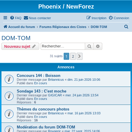
Phoenix / NewForez
FAQ
Nous contacter
Inscription
Connexion
R
Accueil du forum
Forums Régionaux des Cistes
DOM-TOM
e
DOM-TOM
c
Rechercher
Recherche avanc
Nouveau sujet
h
e
1
2
Suivant
31 sujets
r
Annonces
c
Concours 144 : Boisson
h
Dernier message par
Britannicus
«
dim. 21 juin 2026 10:06
Publié dans
En cours
e
r
Sondage 143 : C'est moche
Dernier message par
GIGICAR
«
mer. 24 juin 2026 13:54
Publié dans
En cours
Réponses :
6
Thèmes du concours photos
Dernier message par
Britannicus
«
mar. 16 juin 2026 13:03
Publié dans
En cours
Réponses :
16
Modération du forum DOM-TOM
Dernier message par
Rougeric
«
mar. 22 sept. 2015 14:06