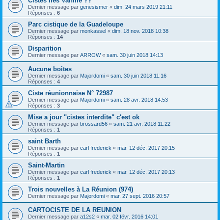
Cistes Iles Vanille ??
Dernier message par
genesismer
«
dim. 24 mars 2019 21:11
Réponses :
6
Parc cistique de la Guadeloupe
Dernier message par
monkassel
«
dim. 18 nov. 2018 10:38
Réponses :
14
Disparition
Dernier message par
ARROW
«
sam. 30 juin 2018 14:13
Aucune boites
Dernier message par
Majordomi
«
sam. 30 juin 2018 11:16
Réponses :
4
Ciste réunionnaise N° 72987
Dernier message par
Majordomi
«
sam. 28 avr. 2018 14:53
Réponses :
3
Mise a jour "cistes interdite" c'est ok
Dernier message par
brossard56
«
sam. 21 avr. 2018 11:22
Réponses :
1
saint Barth
Dernier message par
carl frederick
«
mar. 12 déc. 2017 20:15
Réponses :
1
Saint-Martin
Dernier message par
carl frederick
«
mar. 12 déc. 2017 20:13
Réponses :
1
Trois nouvelles à La Réunion (974)
Dernier message par
Majordomi
«
mar. 27 sept. 2016 20:57
CARTOCISTE DE LA REUNION
Dernier message par
a12s2
«
mar. 02 févr. 2016 14:01