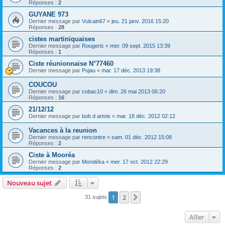
Réponses :
2
GUYANE 973
Dernier message par
Vulcain67
«
jeu. 21 janv. 2016 15:20
Réponses :
28
cistes martiniquaises
Dernier message par
Rougeric
«
mer. 09 sept. 2015 13:39
Réponses :
1
Ciste réunionnaise N°77460
Dernier message par
Pujau
«
mar. 17 déc. 2013 19:38
COUCOU
Dernier message par
cobac10
«
dim. 26 mai 2013 06:20
Réponses :
16
21/12/12
Dernier message par
bob d artois
«
mar. 18 déc. 2012 02:12
Vacances à la reunion
Dernier message par
rencontre
«
sam. 01 déc. 2012 15:08
Réponses :
2
Ciste à Mooréa
Dernier message par
Mondéka
«
mer. 17 oct. 2012 22:29
Réponses :
2
Nouveau sujet
1
2
Suivant
31 sujets
Aller