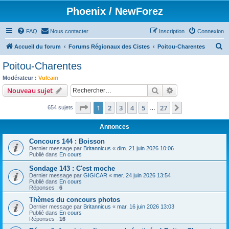
Phoenix / NewForez
FAQ
Nous contacter
Inscription
Connexion
R
Accueil du forum
Forums Régionaux des Cistes
Poitou-Charentes
e
Poitou-Charentes
c
Modérateur :
Vulcain
h
Rechercher
Recherche avanc
Nouveau sujet
e
Page
1
sur
27
1
2
3
4
5
27
Suivant
654 sujets
r
…
c
Annonces
h
Concours 144 : Boisson
e
Dernier message par
Britannicus
«
dim. 21 juin 2026 10:06
Publié dans
En cours
r
Sondage 143 : C'est moche
Dernier message par
GIGICAR
«
mer. 24 juin 2026 13:54
Publié dans
En cours
Réponses :
6
Thèmes du concours photos
Dernier message par
Britannicus
«
mar. 16 juin 2026 13:03
Publié dans
En cours
Réponses :
16