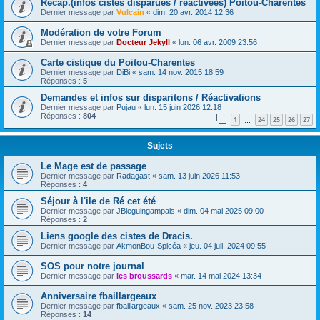
Récap.(infos cistes disparues / réactivées) Poitou-Charentes
Dernier message par
Vulcain
«
dim. 20 avr. 2014 12:36
Modération de votre Forum
Dernier message par
Docteur Jekyll
«
lun. 06 avr. 2009 23:56
Carte cistique du Poitou-Charentes
Dernier message par
DiBi
«
sam. 14 nov. 2015 18:59
Réponses :
5
Demandes et infos sur disparitons / Réactivations
Dernier message par
Pujau
«
lun. 15 juin 2026 12:18
Réponses :
804
1
24
25
26
27
…
Sujets
Le Mage est de passage
Dernier message par
Radagast
«
sam. 13 juin 2026 11:53
Réponses :
4
Séjour à l'ile de Ré cet été
Dernier message par
JBleguingampais
«
dim. 04 mai 2025 09:00
Réponses :
2
Liens google des cistes de Dracis.
Dernier message par
AkmonBou-Spicéa
«
jeu. 04 juil. 2024 09:55
SOS pour notre journal
Dernier message par
les broussards
«
mar. 14 mai 2024 13:34
Anniversaire fbaillargeaux
Dernier message par
fbaillargeaux
«
sam. 25 nov. 2023 23:58
Réponses :
14