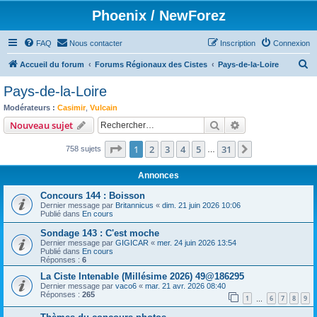
Phoenix / NewForez
FAQ
Nous contacter
Inscription
Connexion
R
Accueil du forum
Forums Régionaux des Cistes
Pays-de-la-Loire
e
Pays-de-la-Loire
c
Modérateurs :
Casimir
,
Vulcain
h
Rechercher
Recherche avanc
Nouveau sujet
e
Page
1
sur
31
1
2
3
4
5
31
Suivant
758 sujets
r
…
c
Annonces
h
Concours 144 : Boisson
e
Dernier message par
Britannicus
«
dim. 21 juin 2026 10:06
Publié dans
En cours
r
Sondage 143 : C'est moche
Dernier message par
GIGICAR
«
mer. 24 juin 2026 13:54
Publié dans
En cours
Réponses :
6
La Ciste Intenable (Millésime 2026) 49@186295
Dernier message par
vaco6
«
mar. 21 avr. 2026 08:40
Réponses :
265
1
6
7
8
9
…