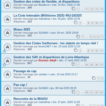
Gestion des cistes de Vendée, et disparitions
Dernier message par
Boudicca
«
mar. 10 févr. 2026 17:38
Réponses :
394
1
11
12
13
14
…
La Ciste Intenable (Millésime 2025) 49@181025
Dernier message par
mamafrau
«
lun. 05 janv. 2026 23:49
Réponses :
324
1
8
9
10
11
…
Miaou 2025
Dernier message par
SLINAN
«
sam. 04 oct. 2025 18:04
Réponses :
203
1
4
5
6
7
…
Gestion des Cistes Sarthoises : les statuts en temps réel !
Dernier message par
bruno1967
«
lun. 25 août 2025 11:53
Réponses :
320
1
8
9
10
11
…
Gestion des SAV et disparitions de Loire-Atlantique
Dernier message par
Docteur Jekyll
«
dim. 17 août 2025 19:59
Réponses :
807
1
24
25
26
27
…
Passage de cap
Dernier message par
sardam
«
sam. 10 mai 2025 23:17
Réponses :
35
1
2
Pas cap !
Dernier message par
SLINAN
«
jeu. 08 mai 2025 09:29
Réponses :
982
1
30
31
32
33
…
Rencontre de la MIAOU
Dernier message par
mamafrau
«
lun. 27 janv. 2025 12:26
Réponses :
202