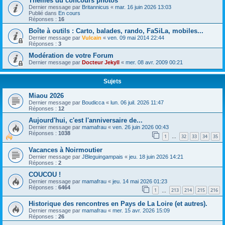
Thèmes du concours photos
Dernier message par
Britannicus
«
mar. 16 juin 2026 13:03
Publié dans
En cours
Réponses :
16
Boîte à outils : Carto, balades, rando, FaSiLa, mobiles...
Dernier message par
Vulcain
«
ven. 09 mai 2014 22:44
Réponses :
3
Modération de votre Forum
Dernier message par
Docteur Jekyll
«
mer. 08 avr. 2009 00:21
Sujets
Miaou 2026
Dernier message par
Boudicca
«
lun. 06 juil. 2026 11:47
Réponses :
12
Aujourd'hui, c'est l'anniversaire de...
Dernier message par
mamafrau
«
ven. 26 juin 2026 00:43
Réponses :
1038
1
32
33
34
35
…
Vacances à Noirmoutier
Dernier message par
JBleguingampais
«
jeu. 18 juin 2026 14:21
Réponses :
2
COUCOU !
Dernier message par
mamafrau
«
jeu. 14 mai 2026 01:23
Réponses :
6464
1
213
214
215
216
…
Historique des rencontres en Pays de La Loire (et autres).
Dernier message par
mamafrau
«
mer. 15 avr. 2026 15:09
Réponses :
26