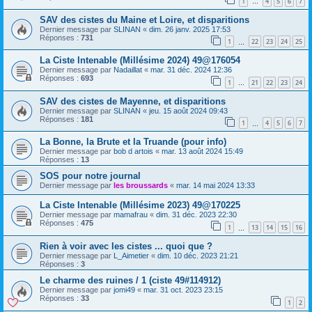
1
4
5
6
7
…
SAV des cistes du Maine et Loire, et disparitions
Dernier message par
SLINAN
«
dim. 26 janv. 2025 17:53
Réponses :
731
1
22
23
24
25
…
La Ciste Intenable (Millésime 2024) 49@176054
Dernier message par
Nadaillat
«
mar. 31 déc. 2024 12:36
Réponses :
693
1
21
22
23
24
…
SAV des cistes de Mayenne, et disparitions
Dernier message par
SLINAN
«
jeu. 15 août 2024 09:43
Réponses :
181
1
4
5
6
7
…
La Bonne, la Brute et la Truande (pour info)
Dernier message par
bob d artois
«
mar. 13 août 2024 15:49
Réponses :
13
SOS pour notre journal
Dernier message par
les broussards
«
mar. 14 mai 2024 13:33
La Ciste Intenable (Millésime 2023) 49@170225
Dernier message par
mamafrau
«
dim. 31 déc. 2023 22:30
Réponses :
475
1
13
14
15
16
…
Rien à voir avec les cistes ... quoi que ?
Dernier message par
L_Aimetier
«
dim. 10 déc. 2023 21:21
Réponses :
3
Le charme des ruines / 1 (ciste 49#114912)
Dernier message par
jomi49
«
mar. 31 oct. 2023 23:15
Réponses :
33
1
2