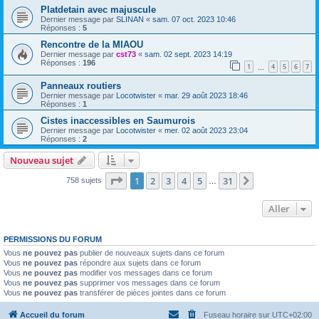
Platdetain avec majuscule
Dernier message par
SLINAN
«
sam. 07 oct. 2023 10:46
Réponses :
5
Rencontre de la MIAOU
Dernier message par
cst73
«
sam. 02 sept. 2023 14:19
Réponses :
196
1
4
5
6
7
…
Panneaux routiers
Dernier message par
Locotwister
«
mar. 29 août 2023 18:46
Réponses :
1
Cistes inaccessibles en Saumurois
Dernier message par
Locotwister
«
mer. 02 août 2023 23:04
Réponses :
2
Nouveau sujet
Page
1
sur
31
1
2
3
4
5
31
Suivant
758 sujets
…
Aller
PERMISSIONS DU FORUM
Vous
ne pouvez pas
publier de nouveaux sujets dans ce forum
Vous
ne pouvez pas
répondre aux sujets dans ce forum
Vous
ne pouvez pas
modifier vos messages dans ce forum
Vous
ne pouvez pas
supprimer vos messages dans ce forum
Vous
ne pouvez pas
transférer de pièces jointes dans ce forum
Accueil du forum
Fuseau horaire sur
UTC+02:00