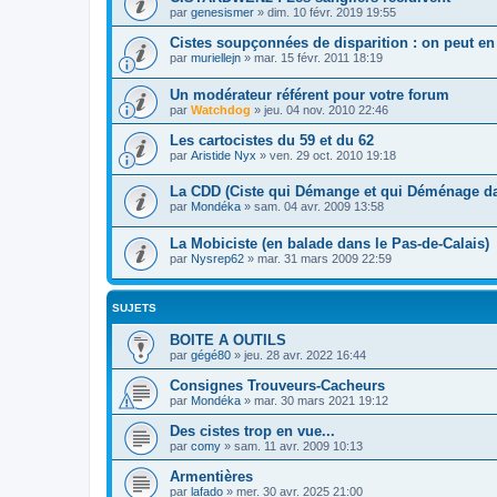
par
genesismer
»
dim. 10 févr. 2019 19:55
Cistes soupçonnées de disparition : on peut en 
par
muriellejn
»
mar. 15 févr. 2011 18:19
Un modérateur référent pour votre forum
par
Watchdog
»
jeu. 04 nov. 2010 22:46
Les cartocistes du 59 et du 62
par
Aristide Nyx
»
ven. 29 oct. 2010 19:18
La CDD (Ciste qui Démange et qui Déménage d
par
Mondéka
»
sam. 04 avr. 2009 13:58
La Mobiciste (en balade dans le Pas-de-Calais)
par
Nysrep62
»
mar. 31 mars 2009 22:59
SUJETS
BOITE A OUTILS
par
gégé80
»
jeu. 28 avr. 2022 16:44
Consignes Trouveurs-Cacheurs
par
Mondéka
»
mar. 30 mars 2021 19:12
Des cistes trop en vue...
par
comy
»
sam. 11 avr. 2009 10:13
Armentières
par
lafado
»
mer. 30 avr. 2025 21:00