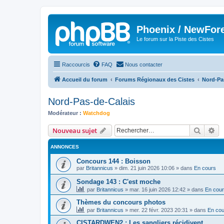
Phoenix / NewFor
Le forum sur la Piste des Cistes
Raccourcis
FAQ
Nous contacter
Accueil du forum
Forums Régionaux des Cistes
Nord-Pa
Nord-Pas-de-Calais
Modérateur :
Watchdog
Recher
Re
Nouveau sujet
ANNONCES
Concours 144 : Boisson
par
Britannicus
»
dim. 21 juin 2026 10:06
» dans
En cours
Sondage 143 : C'est moche
par
Britannicus
»
mar. 16 juin 2026 12:42
» dans
En cou
Thèmes du concours photos
par
Britannicus
»
mer. 22 févr. 2023 20:31
» dans
En cou
CISTARDWEN2 : Les sangliers récidivent