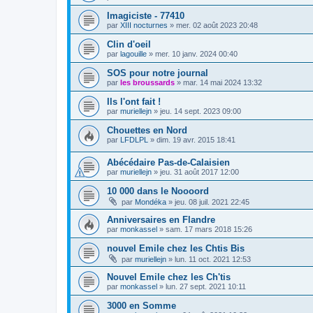
Imagiciste - 77410
par
XIII nocturnes
»
mer. 02 août 2023 20:48
Clin d'oeil
par
lagouille
»
mer. 10 janv. 2024 00:40
SOS pour notre journal
par
les broussards
»
mar. 14 mai 2024 13:32
Ils l'ont fait !
par
muriellejn
»
jeu. 14 sept. 2023 09:00
Chouettes en Nord
par
LFDLPL
»
dim. 19 avr. 2015 18:41
Abécédaire Pas-de-Calaisien
par
muriellejn
»
jeu. 31 août 2017 12:00
10 000 dans le Noooord
par
Mondéka
»
jeu. 08 juil. 2021 22:45
Anniversaires en Flandre
par
monkassel
»
sam. 17 mars 2018 15:26
nouvel Emile chez les Chtis Bis
par
muriellejn
»
lun. 11 oct. 2021 12:53
Nouvel Emile chez les Ch'tis
par
monkassel
»
lun. 27 sept. 2021 10:11
3000 en Somme