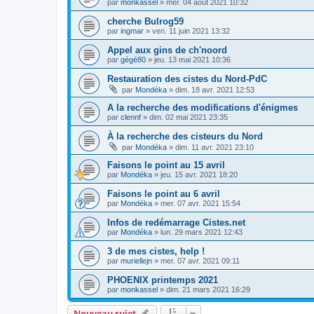
par
monkassel
»
mer. 04 août 2021 10:32
cherche Bulrog59
par
ingmar
»
ven. 11 juin 2021 13:32
Appel aux gins de ch'noord
par
gégé80
»
jeu. 13 mai 2021 10:36
Restauration des cistes du Nord-PdC
par
Mondéka
»
dim. 18 avr. 2021 12:53
A la recherche des modifications d'énigmes
par
clennf
»
dim. 02 mai 2021 23:35
À la recherche des cisteurs du Nord
par
Mondéka
»
dim. 11 avr. 2021 23:10
Faisons le point au 15 avril
par
Mondéka
»
jeu. 15 avr. 2021 18:20
Faisons le point au 6 avril
par
Mondéka
»
mer. 07 avr. 2021 15:54
Infos de redémarrage Cistes.net
par
Mondéka
»
lun. 29 mars 2021 12:43
3 de mes cistes, help !
par
muriellejn
»
mer. 07 avr. 2021 09:11
PHOENIX printemps 2021
par
monkassel
»
dim. 21 mars 2021 16:29
Nouveau sujet