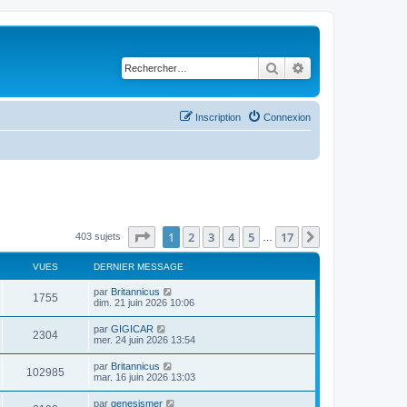
Rechercher
Recherche avancé
Inscription
Connexion
Page
1
sur
17
1
2
3
4
5
17
Suivant
403 sujets
…
VUES
DERNIER MESSAGE
D
par
Britannicus
V
1755
e
dim. 21 juin 2026 10:06
r
u
n
D
par
GIGICAR
V
2304
i
e
mer. 24 juin 2026 13:54
e
e
r
r
u
n
D
par
Britannicus
s
m
V
102985
i
e
mar. 16 juin 2026 13:03
e
e
e
r
s
r
u
n
s
D
par
genesismer
s
m