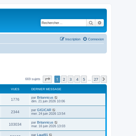
Rechercher
Recherche avancé
Inscription
Connexion
Page
1
sur
27
1
2
3
4
5
27
Suivant
669 sujets
…
VUES
DERNIER MESSAGE
D
par
Britannicus
V
1776
e
dim. 21 juin 2026 10:06
r
u
n
D
par
GIGICAR
V
2344
i
e
mer. 24 juin 2026 13:54
e
e
r
r
u
n
D
par
Britannicus
s
m
V
103034
i
e
mar. 16 juin 2026 13:03
e
e
e
r
s
r
u
n
s
D
par
Laud91
s
m