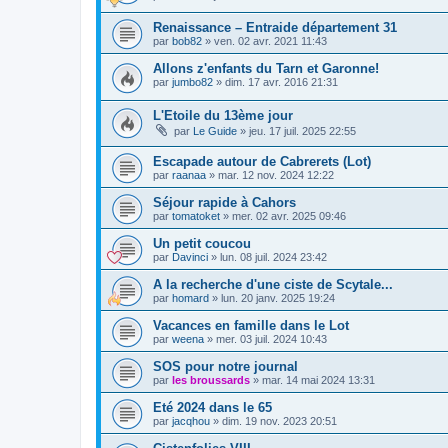
Renaissance – Entraide département 31
par
bob82
»
ven. 02 avr. 2021 11:43
Allons z'enfants du Tarn et Garonne!
par
jumbo82
»
dim. 17 avr. 2016 21:31
L'Etoile du 13ème jour
par
Le Guide
»
jeu. 17 juil. 2025 22:55
Escapade autour de Cabrerets (Lot)
par
raanaa
»
mar. 12 nov. 2024 12:22
Séjour rapide à Cahors
par
tomatoket
»
mer. 02 avr. 2025 09:46
Un petit coucou
par
Davinci
»
lun. 08 juil. 2024 23:42
A la recherche d'une ciste de Scytale...
par
homard
»
lun. 20 janv. 2025 19:24
Vacances en famille dans le Lot
par
weena
»
mer. 03 juil. 2024 10:43
SOS pour notre journal
par
les broussards
»
mar. 14 mai 2024 13:31
Eté 2024 dans le 65
par
jacqhou
»
dim. 19 nov. 2023 20:51