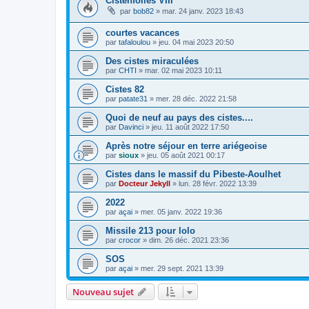
Cistenfolies VIII
par
bob82
»
mar. 24 janv. 2023 18:43
courtes vacances
par
tafaloulou
»
jeu. 04 mai 2023 20:50
Des cistes miraculées
par
CHTI
»
mar. 02 mai 2023 10:11
Cistes 82
par
patate31
»
mer. 28 déc. 2022 21:58
Quoi de neuf au pays des cistes....
par
Davinci
»
jeu. 11 août 2022 17:50
Après notre séjour en terre ariégeoise
par
sioux
»
jeu. 05 août 2021 00:17
Cistes dans le massif du Pibeste-Aoulhet
par
Docteur Jekyll
»
lun. 28 févr. 2022 13:39
2022
par
açai
»
mer. 05 janv. 2022 19:36
Missile 213 pour lolo
par
crocor
»
dim. 26 déc. 2021 23:36
SOS
par
açai
»
mer. 29 sept. 2021 13:39
Nouveau sujet