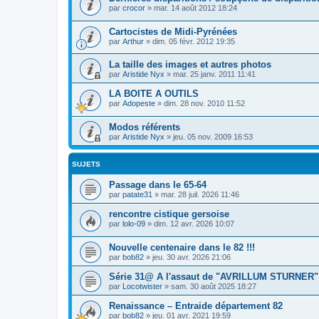
par
crocor
»
mar. 14 août 2012 18:24
Cartocistes de Midi-Pyrénées
par
Arthur
»
dim. 05 févr. 2012 19:35
La taille des images et autres photos
par
Aristide Nyx
»
mar. 25 janv. 2011 11:41
LA BOITE A OUTILS
par
Adopeste
»
dim. 28 nov. 2010 11:52
Modos référents
par
Aristide Nyx
»
jeu. 05 nov. 2009 16:53
SUJETS
Passage dans le 65-64
par
patate31
»
mar. 28 juil. 2026 11:46
rencontre cistique gersoise
par
lolo-09
»
dim. 12 avr. 2026 10:07
Nouvelle centenaire dans le 82 !!!
par
bob82
»
jeu. 30 avr. 2026 21:06
Série 31@ A l'assaut de "AVRILLUM STURNER"
par
Locotwister
»
sam. 30 août 2025 18:27
Renaissance – Entraide département 82
par
bob82
»
jeu. 01 avr. 2021 19:59