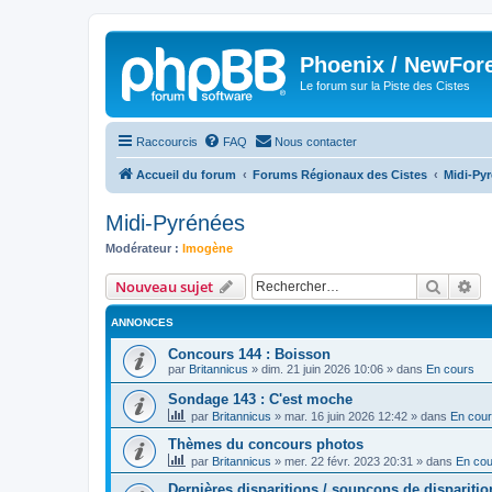
Phoenix / NewFor
Le forum sur la Piste des Cistes
Raccourcis
FAQ
Nous contacter
Accueil du forum
Forums Régionaux des Cistes
Midi-Py
Midi-Pyrénées
Modérateur :
Imogène
Recher
Re
Nouveau sujet
ANNONCES
Concours 144 : Boisson
par
Britannicus
»
dim. 21 juin 2026 10:06
» dans
En cours
Sondage 143 : C'est moche
par
Britannicus
»
mar. 16 juin 2026 12:42
» dans
En cou
Thèmes du concours photos
par
Britannicus
»
mer. 22 févr. 2023 20:31
» dans
En cou
Dernières disparitions / soupçons de dispariti