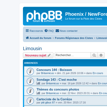
Phoenix / NewFor
Le forum sur la Piste des Cistes
Raccourcis
FAQ
Nous contacter
Accueil du forum
Forums Régionaux des Cistes
Limousi
Limousin
Recher
Re
Nouveau sujet
ANNONCES
Concours 144 : Boisson
par
Britannicus
»
dim. 21 juin 2026 10:06
» dans
En cours
Sondage 143 : C'est moche
par
Britannicus
»
mar. 16 juin 2026 12:42
» dans
En cou
Thèmes du concours photos
par
Britannicus
»
mer. 22 févr. 2023 20:31
» dans
En cou
Cartociste de la Corrèze
par
ptit gibus 87
»
ven. 20 févr. 2015 17:16