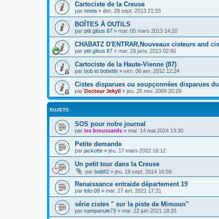
Cartociste de la Creuse
par
neela
»
dim. 29 sept. 2013 21:33
BOÎTES À OUTILS
par
ptit gibus 87
»
mar. 05 mars 2013 14:20
CHABATZ D'ENTRAR,Nouveaux cisteurs and cis
par
ptit gibus 87
»
mar. 29 janv. 2013 02:40
Cartociste de la Haute-Vienne (87)
par
bob et bobette
»
ven. 06 avr. 2012 12:24
Cistes disparues ou soupçonnées disparues d
par
Docteur Jekyll
»
jeu. 26 nov. 2009 20:29
SUJETS
SOS pour notre journal
par
les broussards
»
mar. 14 mai 2024 13:30
Petite demande
par
jackotte
»
jeu. 17 mars 2022 18:12
Un petit tour dans la Creuse
par
bob82
»
jeu. 18 sept. 2014 16:59
Renaissance entraide département 19
par
lolo-09
»
mar. 27 avr. 2021 17:31
série cistes " sur la piste de Mimoun"
par
campanule73
»
mar. 22 juin 2021 18:35