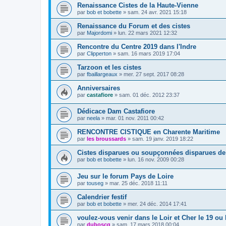
Renaissance Cistes de la Haute-Vienne
par
bob et bobette
»
sam. 24 avr. 2021 15:18
Renaissance du Forum et des cistes
par
Majordomi
»
lun. 22 mars 2021 12:32
Rencontre du Centre 2019 dans l'Indre
par
Clipperton
»
sam. 16 mars 2019 17:04
Tarzoon et les cistes
par
fbaillargeaux
»
mer. 27 sept. 2017 08:28
Anniversaires
par
castafiore
»
sam. 01 déc. 2012 23:37
Dédicace Dam Castafiore
par
neela
»
mar. 01 nov. 2011 00:42
RENCONTRE CISTIQUE en Charente Maritime
par
les broussards
»
sam. 19 janv. 2019 18:22
Cistes disparues ou soupçonnées disparues de 
par
bob et bobette
»
lun. 16 nov. 2009 00:28
Jeu sur le forum Pays de Loire
par
touseg
»
mar. 25 déc. 2018 11:11
Calendrier festif
par
bob et bobette
»
mer. 24 déc. 2014 17:41
voulez-vous venir dans le Loir et Cher le 19 ou 
par
duboscq
»
sam. 17 mars 2018 00:04