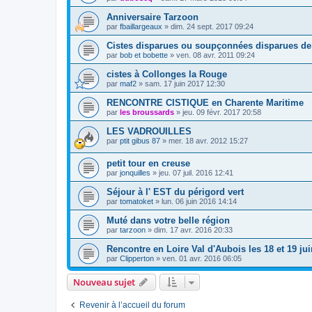
Anniversaire Tarzoon
par
fbaillargeaux
»
dim. 24 sept. 2017 09:24
Cistes disparues ou soupçonnées disparues de 
par
bob et bobette
»
ven. 08 avr. 2011 09:24
cistes à Collonges la Rouge
par
maf2
»
sam. 17 juin 2017 12:30
RENCONTRE CISTIQUE en Charente Maritime
par
les broussards
»
jeu. 09 févr. 2017 20:58
LES VADROUILLES
par
ptit gibus 87
»
mer. 18 avr. 2012 15:27
petit tour en creuse
par
jonquilles
»
jeu. 07 juil. 2016 12:41
Séjour à l' EST du périgord vert
par
tomatoket
»
lun. 06 juin 2016 14:14
Muté dans votre belle région
par
tarzoon
»
dim. 17 avr. 2016 20:33
Rencontre en Loire Val d'Aubois les 18 et 19 ju
par
Clipperton
»
ven. 01 avr. 2016 06:05
Nouveau sujet
Revenir à l’accueil du forum