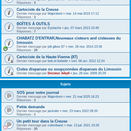
Réponses :
3
Cartociste de la Creuse
Dernier message par
Majordomi
«
mar. 14 mai 2019 17:12
Réponses :
3
BOÎTES À OUTILS
Dernier message par
Eustache
«
jeu. 07 mars 2013 23:49
Réponses :
7
CHABATZ D'ENTRAR,Nouveaux cisteurs and cisteuses du
limousin
Dernier message par
ptit gibus 87
«
mer. 26 nov. 2014 23:36
Réponses :
29
Cartociste de la Haute-Vienne (87)
Dernier message par
bob et bobette
«
ven. 06 avr. 2012 12:24
Cistes disparues ou soupçonnées disparues du Limousin
Dernier message par
Docteur Jekyll
«
jeu. 26 nov. 2009 20:29
Sujets
SOS pour notre journal
Dernier message par
Majordomi
«
mer. 21 mai 2025 16:23
Réponses :
3
Petite demande
Dernier message par
jackotte
«
mer. 23 mars 2022 09:20
Réponses :
1
Un petit tour dans la Creuse
Dernier message par
colombane
«
mar. 13 juil. 2021 19:26
Réponses :
20