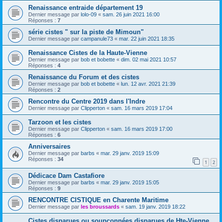
Renaissance entraide département 19
Dernier message par
lolo-09
«
sam. 26 juin 2021 16:00
Réponses :
7
série cistes " sur la piste de Mimoun"
Dernier message par
campanule73
«
mar. 22 juin 2021 18:35
Renaissance Cistes de la Haute-Vienne
Dernier message par
bob et bobette
«
dim. 02 mai 2021 10:57
Réponses :
4
Renaissance du Forum et des cistes
Dernier message par
bob et bobette
«
lun. 12 avr. 2021 21:39
Réponses :
2
Rencontre du Centre 2019 dans l'Indre
Dernier message par
Clipperton
«
sam. 16 mars 2019 17:04
Tarzoon et les cistes
Dernier message par
Clipperton
«
sam. 16 mars 2019 17:00
Réponses :
6
Anniversaires
Dernier message par
barbs
«
mar. 29 janv. 2019 15:09
Réponses :
34
1
2
Dédicace Dam Castafiore
Dernier message par
barbs
«
mar. 29 janv. 2019 15:05
Réponses :
9
RENCONTRE CISTIQUE en Charente Maritime
Dernier message par
les broussards
«
sam. 19 janv. 2019 18:22
Cistes disparues ou soupçonnées disparues de Hte-Vienne