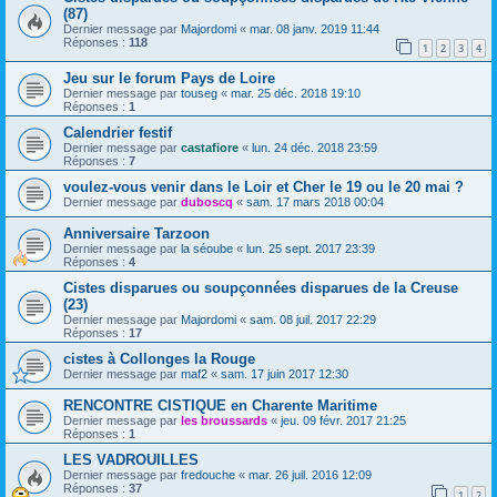
(87)
Dernier message par
Majordomi
«
mar. 08 janv. 2019 11:44
Réponses :
118
1
2
3
4
Jeu sur le forum Pays de Loire
Dernier message par
touseg
«
mar. 25 déc. 2018 19:10
Réponses :
1
Calendrier festif
Dernier message par
castafiore
«
lun. 24 déc. 2018 23:59
Réponses :
7
voulez-vous venir dans le Loir et Cher le 19 ou le 20 mai ?
Dernier message par
duboscq
«
sam. 17 mars 2018 00:04
Anniversaire Tarzoon
Dernier message par
la séoube
«
lun. 25 sept. 2017 23:39
Réponses :
4
Cistes disparues ou soupçonnées disparues de la Creuse
(23)
Dernier message par
Majordomi
«
sam. 08 juil. 2017 22:29
Réponses :
17
cistes à Collonges la Rouge
Dernier message par
maf2
«
sam. 17 juin 2017 12:30
RENCONTRE CISTIQUE en Charente Maritime
Dernier message par
les broussards
«
jeu. 09 févr. 2017 21:25
Réponses :
1
LES VADROUILLES
Dernier message par
fredouche
«
mar. 26 juil. 2016 12:09
Réponses :
37
1
2