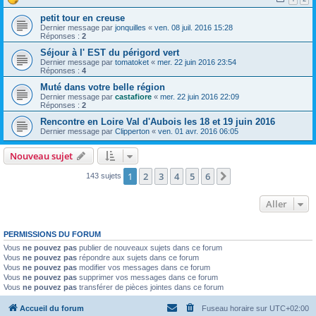
petit tour en creuse
Dernier message par
jonquilles
«
ven. 08 juil. 2016 15:28
Réponses :
2
Séjour à l' EST du périgord vert
Dernier message par
tomatoket
«
mer. 22 juin 2016 23:54
Réponses :
4
Muté dans votre belle région
Dernier message par
castafiore
«
mer. 22 juin 2016 22:09
Réponses :
2
Rencontre en Loire Val d'Aubois les 18 et 19 juin 2016
Dernier message par
Clipperton
«
ven. 01 avr. 2016 06:05
Nouveau sujet
1
2
3
4
5
6
Suivant
143 sujets
Aller
PERMISSIONS DU FORUM
Vous
ne pouvez pas
publier de nouveaux sujets dans ce forum
Vous
ne pouvez pas
répondre aux sujets dans ce forum
Vous
ne pouvez pas
modifier vos messages dans ce forum
Vous
ne pouvez pas
supprimer vos messages dans ce forum
Vous
ne pouvez pas
transférer de pièces jointes dans ce forum
Accueil du forum
Fuseau horaire sur
UTC+02:00