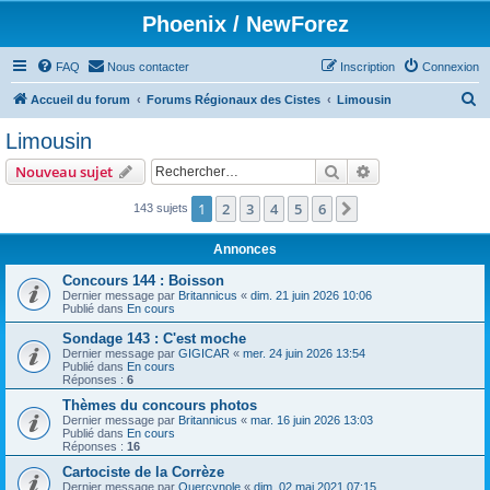
Phoenix / NewForez
FAQ
Nous contacter
Inscription
Connexion
R
Accueil du forum
Forums Régionaux des Cistes
Limousin
e
Limousin
c
Rechercher
Recherche avanc
Nouveau sujet
h
e
1
2
3
4
5
6
Suivant
143 sujets
r
Annonces
c
Concours 144 : Boisson
h
Dernier message par
Britannicus
«
dim. 21 juin 2026 10:06
Publié dans
En cours
e
r
Sondage 143 : C'est moche
Dernier message par
GIGICAR
«
mer. 24 juin 2026 13:54
Publié dans
En cours
Réponses :
6
Thèmes du concours photos
Dernier message par
Britannicus
«
mar. 16 juin 2026 13:03
Publié dans
En cours
Réponses :
16
Cartociste de la Corrèze
Dernier message par
Quercynole
«
dim. 02 mai 2021 07:15