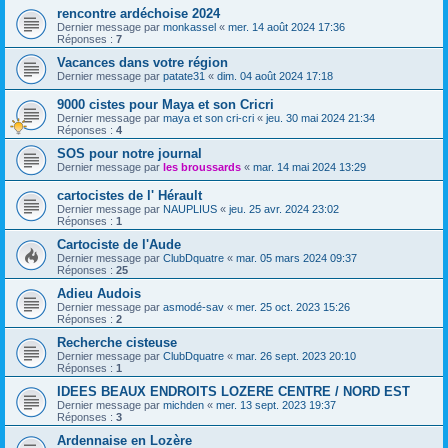
rencontre ardéchoise 2024
Dernier message par
monkassel
«
mer. 14 août 2024 17:36
Réponses :
7
Vacances dans votre région
Dernier message par
patate31
«
dim. 04 août 2024 17:18
9000 cistes pour Maya et son Cricri
Dernier message par
maya et son cri-cri
«
jeu. 30 mai 2024 21:34
Réponses :
4
SOS pour notre journal
Dernier message par
les broussards
«
mar. 14 mai 2024 13:29
cartocistes de l' Hérault
Dernier message par
NAUPLIUS
«
jeu. 25 avr. 2024 23:02
Réponses :
1
Cartociste de l'Aude
Dernier message par
ClubDquatre
«
mar. 05 mars 2024 09:37
Réponses :
25
Adieu Audois
Dernier message par
asmodé-sav
«
mer. 25 oct. 2023 15:26
Réponses :
2
Recherche cisteuse
Dernier message par
ClubDquatre
«
mar. 26 sept. 2023 20:10
Réponses :
1
IDEES BEAUX ENDROITS LOZERE CENTRE / NORD EST
Dernier message par
michden
«
mer. 13 sept. 2023 19:37
Réponses :
3
Ardennaise en Lozère