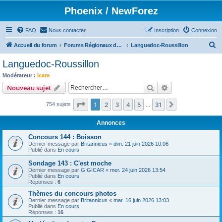
Phoenix / NewForez
FAQ
Nous contacter
Inscription
Connexion
R
Accueil du forum
Forums Régionaux des Cistes
Languedoc-Roussillon
e
Languedoc-Roussillon
c
Modérateur :
Icare
h
Rechercher
Recherche avanc
Nouveau sujet
e
Page
1
sur
31
1
2
3
4
5
31
Suivant
754 sujets
r
…
c
Annonces
h
Concours 144 : Boisson
e
Dernier message par
Britannicus
«
dim. 21 juin 2026 10:06
Publié dans
En cours
r
Sondage 143 : C'est moche
Dernier message par
GIGICAR
«
mer. 24 juin 2026 13:54
Publié dans
En cours
Réponses :
6
Thèmes du concours photos
Dernier message par
Britannicus
«
mar. 16 juin 2026 13:03
Publié dans
En cours
Réponses :
16