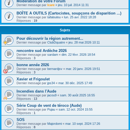
Modération de votre Forum
Dernier message par
Icare
«
jeu. 10 juil. 2014 11:31
BOÎTE A OUTILS (Cartocistes, soupçons de disparition ...)
Dernier message par
tafaloulou
«
lun. 25 avr. 2022 18:28
Réponses :
19
Sujets
Pour découvrir la région autrement...
Dernier message par
ClubDquatre
«
jeu. 28 mai 2026 10:11
rencontre sud Ardèche 2026
Dernier message par
sardam
«
dim. 22 févr. 2026 18:54
Réponses :
3
bonne année 2026
Dernier message par
bernardjsv
«
mar. 20 janv. 2026 19:51
Réponses :
3
Xavier et Frigoulet
Dernier message par
jps34
«
mar. 30 déc. 2025 17:49
Incendies dans l'Aude
Dernier message par
jacou9
«
sam. 30 août 2025 16:55
Réponses :
13
Série Coup de vent de téroco (Aude)
Dernier message par
Pujau
«
sam. 12 oct. 2024 15:55
Réponses :
1
SOS
Dernier message par
Majordomi
«
mar. 10 sept. 2024 17:26
Réponses :
8