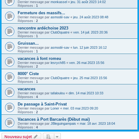
Dernier message par
monkassel
«
jeu. 31 août 2023 14:02
Réponses :
1
Fermeture des massifs...
Dernier message par
asmodé-sav
«
jeu. 24 août 2023 08:48
Réponses :
2
rencontre ardéchoise 2023
Dernier message par
ClubDquatre
«
ven. 14 juil. 2023 20:36
Réponses :
1
Gruissan...
Dernier message par
asmodé-sav
«
lun. 12 juin 2023 16:12
Réponses :
1
vacances à font romeu
Dernier message par
lesrych85
«
ven. 26 mai 2023 15:56
Réponses :
2
8000° Ciste
Dernier message par
ClubDquatre
«
jeu. 25 mai 2023 15:56
Réponses :
1
vacances
Dernier message par
tafaloulou
«
dim. 14 mai 2023 10:33
Réponses :
4
De passage à Saint-Privat
Dernier message par
Loner
«
mer. 03 mai 2023 09:20
Réponses :
2
Vacances à Port Barcarès (Début mai)
Dernier message par
JBleguingampais
«
mar. 18 avr. 2023 18:04
Réponses :
4
Nouveau sujet