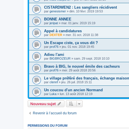
CISTARDWEN2 : Les sangliers récidivent
par
genesismer
»
dim. 10 févr. 2019 19:53
BONNE ANNEE
par
jeripat
»
mar. 01 janv. 2019 15:19
Appel à candidatures
par
DEXTER
»
mer. 31 oct. 2018 11:38
Un Escape ciste, ça vous dit ?
par
prof76
»
jeu. 01 nov. 2018 19:45
Adieu l'ami
par
BIGBROZEUR
»
sam. 29 sept. 2018 10:10
Bravo à BIG, le nouvel émile des cacheurs
par
prof76
»
mer. 29 août 2018 20:56
Le village préféré des français, échange maiso
par
clennf
»
jeu. 26 juil. 2018 15:11
Un coucou d'un ancien Normand
par
Luka
»
lun. 13 août 2018 12:19
Nouveau sujet
Revenir à l’accueil du forum
PERMISSIONS DU FORUM