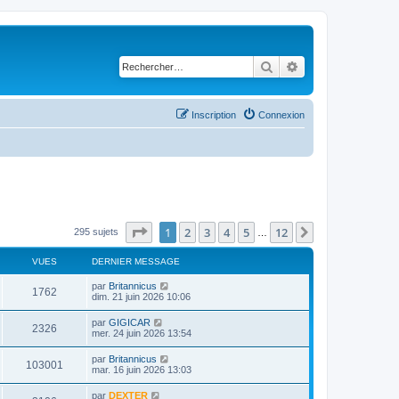
Rechercher
Recherche avancé
Inscription
Connexion
Page
1
sur
12
1
2
3
4
5
12
Suivant
295 sujets
…
VUES
DERNIER MESSAGE
D
par
Britannicus
V
1762
e
dim. 21 juin 2026 10:06
r
u
n
D
par
GIGICAR
V
2326
i
e
mer. 24 juin 2026 13:54
e
e
r
r
u
n
D
par
Britannicus
s
m
V
103001
i
e
mar. 16 juin 2026 13:03
e
e
e
r
s
r
u
n
s
D
par
DEXTER
s
m