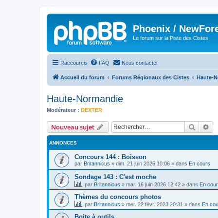
Phoenix / NewFor
Le forum sur la Piste des Cistes
Raccourcis
FAQ
Nous contacter
Accueil du forum
Forums Régionaux des Cistes
Haute-N
Haute-Normandie
Modérateur :
DEXTER
Recher
Re
Nouveau sujet
ANNONCES
Concours 144 : Boisson
par
Britannicus
»
dim. 21 juin 2026 10:06
» dans
En cours
Sondage 143 : C'est moche
par
Britannicus
»
mar. 16 juin 2026 12:42
» dans
En cou
Thèmes du concours photos
par
Britannicus
»
mer. 22 févr. 2023 20:31
» dans
En cou
Boite à outils