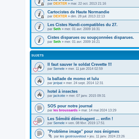
par
DEXTER
»
mar. 22 oct. 2013 21:16
Cartocistes de Haute Normandie
par
DEXTER
»
dim. 28 juil. 2013 22:13
Les Cistes Handi-compatibles du 27.
par
Seth
»
mer. 01 avr. 2009 16:31
Cistes disparues ou soupçonnées disparues.
par
Seth
»
mer. 01 avr. 2009 16:21
SUJETS
Il faut sauver le soldat Crevette !!!
par
Semele
»
mer. 11 juin 2014 02:59
la ballade de momo et lulu
par
jeripat
»
mer. 24 sept. 2014 12:31
hotel à insectes
par
jackotte
»
mer. 07 janv. 2015 09:31
SOS pour notre journal
par
les broussards
»
mar. 14 mai 2024 13:29
Les Sémélé déménagent ... enfin !
par
Semele
»
ven. 08 févr. 2019 17:51
"Problème image" pour nos énigmes
par
les geotrouvetout
»
jeu. 11 janv. 2024 23:26