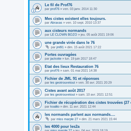
Le fil de Prof76
par
prof76
»
ven. 03 janv. 2014 11:30
Mes cistes existent elles toujours.
par
Abraxas
»
ven. 10 sept. 2010 13:37
aux cisteurs normands
par
LE CLOWN BOZO
»
jeu. 05 août 2021 19:06
une grande virée dans le 76
par
jml91
»
dim. 15 août 2021 17:22
Portes ouvragées
par
jackotte
»
lun. 19 juin 2017 18:47
Etat des lieux Restauration 76
par
prof76
»
sam. 01 mai 2021 14:38
Fichier de JML 91 et réponses
par
les geotrouvetout
»
ven. 30 avr. 2021 20:29
Cistes avant août 2017
par
les geotrouvetout
»
sam. 10 avr. 2021 12:51
Fichier de récupération des cistes trouvées (27 
par
koalito
»
dim. 11 avr. 2021 12:44
les normands parlent aux normands....
par
miss marple 27
»
dim. 21 mars 2021 15:44
les 4000 pour les2a
par
miss marple 27
»
jeu. 04 avr. 2019 18:19