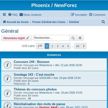
Phoenix / NewForez
FAQ
Nous contacter
Inscription
Connexion
R
Accueil du forum
Forum Général des Cistes
Général
e
Général
c
Rechercher
Recherche avanc
Nouveau sujet
h
e
Page
1
sur
45
1
2
3
4
5
45
Suivant
1108 sujets
…
r
Annonces
c
Concours 144 : Boisson
h
Dernier message par
Britannicus
«
dim. 21 juin 2026 10:06
Publié dans
En cours
e
r
Sondage 143 : C'est moche
Dernier message par
GIGICAR
«
mer. 24 juin 2026 13:54
Publié dans
En cours
Réponses :
6
Thèmes du concours photos
Dernier message par
Britannicus
«
mar. 16 juin 2026 13:03
Publié dans
En cours
Réponses :
16
Réinitialisation des mots de passe
Dernier message par
Docteur Jekyll
«
ven. 09 avr. 2021 19:57