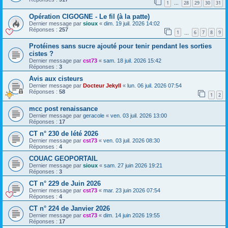
1
28
29
30
31
…
Opération CIGOGNE - Le fil (à la patte)
Dernier message par
sioux
«
dim. 19 juil. 2026 14:02
Réponses :
257
1
6
7
8
9
…
Protéines sans sucre ajouté pour tenir pendant les sorties
cistes ?
Dernier message par
cst73
«
sam. 18 juil. 2026 15:42
Réponses :
3
Avis aux cisteurs
Dernier message par
Docteur Jekyll
«
lun. 06 juil. 2026 07:54
Réponses :
58
1
2
mcc post renaissance
Dernier message par
geracole
«
ven. 03 juil. 2026 13:00
Réponses :
17
CT n° 230 de lété 2026
Dernier message par
cst73
«
ven. 03 juil. 2026 08:30
Réponses :
4
COUAC GEOPORTAIL
Dernier message par
sioux
«
sam. 27 juin 2026 19:21
Réponses :
3
CT n° 229 de Juin 2026
Dernier message par
cst73
«
mar. 23 juin 2026 07:54
Réponses :
4
CT n° 224 de Janvier 2026
Dernier message par
cst73
«
dim. 14 juin 2026 19:55
Réponses :
17