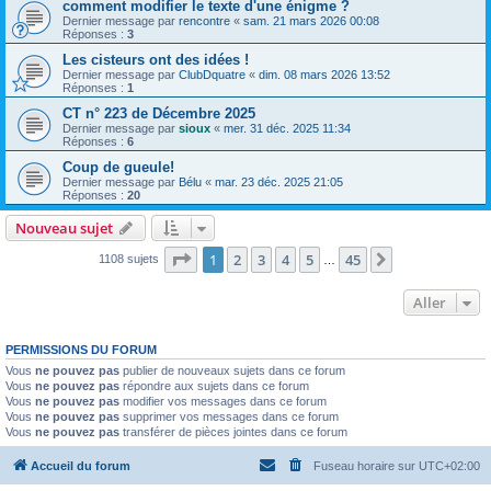
comment modifier le texte d'une énigme ?
Dernier message par
rencontre
«
sam. 21 mars 2026 00:08
Réponses :
3
Les cisteurs ont des idées !
Dernier message par
ClubDquatre
«
dim. 08 mars 2026 13:52
Réponses :
1
CT n° 223 de Décembre 2025
Dernier message par
sioux
«
mer. 31 déc. 2025 11:34
Réponses :
6
Coup de gueule!
Dernier message par
Bélu
«
mar. 23 déc. 2025 21:05
Réponses :
20
Nouveau sujet
Page
1
sur
45
1
2
3
4
5
45
Suivant
1108 sujets
…
Aller
PERMISSIONS DU FORUM
Vous
ne pouvez pas
publier de nouveaux sujets dans ce forum
Vous
ne pouvez pas
répondre aux sujets dans ce forum
Vous
ne pouvez pas
modifier vos messages dans ce forum
Vous
ne pouvez pas
supprimer vos messages dans ce forum
Vous
ne pouvez pas
transférer de pièces jointes dans ce forum
Accueil du forum
Fuseau horaire sur
UTC+02:00