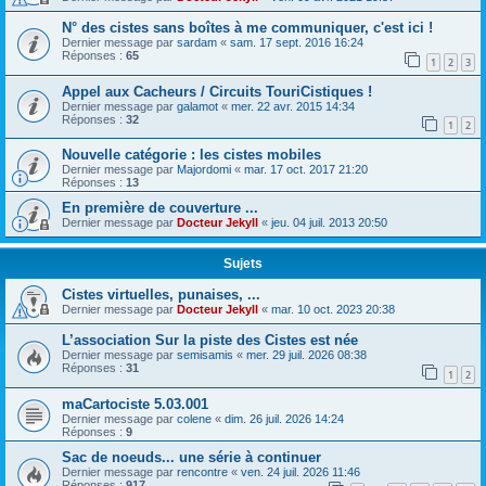
N° des cistes sans boîtes à me communiquer, c'est ici !
Dernier message par
sardam
«
sam. 17 sept. 2016 16:24
Réponses :
65
1
2
3
Appel aux Cacheurs / Circuits TouriCistiques !
Dernier message par
galamot
«
mer. 22 avr. 2015 14:34
Réponses :
32
1
2
Nouvelle catégorie : les cistes mobiles
Dernier message par
Majordomi
«
mar. 17 oct. 2017 21:20
Réponses :
13
En première de couverture ...
Dernier message par
Docteur Jekyll
«
jeu. 04 juil. 2013 20:50
Sujets
Cistes virtuelles, punaises, ...
Dernier message par
Docteur Jekyll
«
mar. 10 oct. 2023 20:38
L’association Sur la piste des Cistes est née
Dernier message par
semisamis
«
mer. 29 juil. 2026 08:38
Réponses :
31
1
2
maCartociste 5.03.001
Dernier message par
colene
«
dim. 26 juil. 2026 14:24
Réponses :
9
Sac de noeuds... une série à continuer
Dernier message par
rencontre
«
ven. 24 juil. 2026 11:46
Réponses :
917