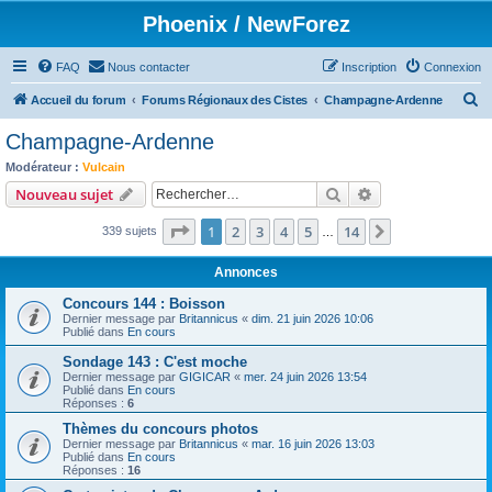
Phoenix / NewForez
FAQ
Nous contacter
Inscription
Connexion
R
Accueil du forum
Forums Régionaux des Cistes
Champagne-Ardenne
e
Champagne-Ardenne
c
Modérateur :
Vulcain
h
Rechercher
Recherche avanc
Nouveau sujet
e
Page
1
sur
14
1
2
3
4
5
14
Suivant
339 sujets
r
…
c
Annonces
h
Concours 144 : Boisson
e
Dernier message par
Britannicus
«
dim. 21 juin 2026 10:06
Publié dans
En cours
r
Sondage 143 : C'est moche
Dernier message par
GIGICAR
«
mer. 24 juin 2026 13:54
Publié dans
En cours
Réponses :
6
Thèmes du concours photos
Dernier message par
Britannicus
«
mar. 16 juin 2026 13:03
Publié dans
En cours
Réponses :
16