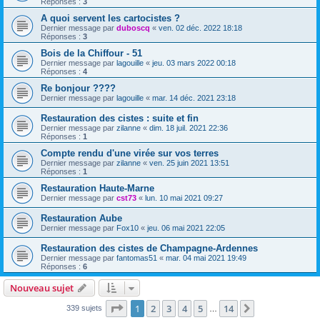
Réponses :
3
A quoi servent les cartocistes ?
Dernier message par
duboscq
«
ven. 02 déc. 2022 18:18
Réponses :
3
Bois de la Chiffour - 51
Dernier message par
lagouille
«
jeu. 03 mars 2022 00:18
Réponses :
4
Re bonjour ????
Dernier message par
lagouille
«
mar. 14 déc. 2021 23:18
Restauration des cistes : suite et fin
Dernier message par
zilanne
«
dim. 18 juil. 2021 22:36
Réponses :
1
Compte rendu d'une virée sur vos terres
Dernier message par
zilanne
«
ven. 25 juin 2021 13:51
Réponses :
1
Restauration Haute-Marne
Dernier message par
cst73
«
lun. 10 mai 2021 09:27
Restauration Aube
Dernier message par
Fox10
«
jeu. 06 mai 2021 22:05
Restauration des cistes de Champagne-Ardennes
Dernier message par
fantomas51
«
mar. 04 mai 2021 19:49
Réponses :
6
Nouveau sujet
Page
1
sur
14
1
2
3
4
5
14
Suivant
339 sujets
…