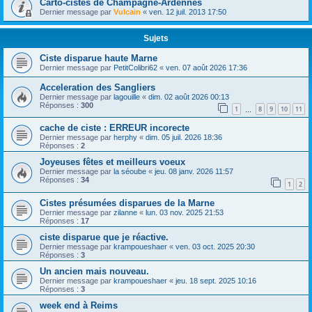
Carto-cistes de Champagne-Ardennes
Dernier message par
Vulcain
«
ven. 12 juil. 2013 17:50
Sujets
Ciste disparue haute Marne
Dernier message par
PetitColibri62
«
ven. 07 août 2026 17:36
Acceleration des Sangliers
Dernier message par
lagouille
«
dim. 02 août 2026 00:13
Réponses :
300
1
8
9
10
11
…
cache de ciste : ERREUR incorecte
Dernier message par
herphy
«
dim. 05 juil. 2026 18:36
Réponses :
2
Joyeuses fêtes et meilleurs voeux
Dernier message par
la séoube
«
jeu. 08 janv. 2026 11:57
Réponses :
34
1
2
Cistes présumées disparues de la Marne
Dernier message par
zilanne
«
lun. 03 nov. 2025 21:53
Réponses :
17
ciste disparue que je réactive.
Dernier message par
krampoueshaer
«
ven. 03 oct. 2025 20:30
Réponses :
3
Un ancien mais nouveau.
Dernier message par
krampoueshaer
«
jeu. 18 sept. 2025 10:16
Réponses :
3
week end à Reims