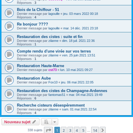
Réponses :
3
Bois de la Chiffour - 51
Dernier message par
lagouille
«
jeu. 03 mars 2022 00:18
Réponses :
4
Re bonjour ????
Dernier message par
lagouille
«
mar. 14 déc. 2021 23:18
Restauration des cistes : suite et fin
Dernier message par
zilanne
«
dim. 18 juil. 2021 22:36
Réponses :
1
Compte rendu d'une virée sur vos terres
Dernier message par
zilanne
«
ven. 25 juin 2021 13:51
Réponses :
1
Restauration Haute-Marne
Dernier message par
cst73
«
lun. 10 mai 2021 09:27
Restauration Aube
Dernier message par
Fox10
«
jeu. 06 mai 2021 22:05
Restauration des cistes de Champagne-Ardennes
Dernier message par
fantomas51
«
mar. 04 mai 2021 19:49
Réponses :
6
Recherche cisteurs désespéremment
Dernier message par
zilanne
«
sam. 01 mai 2021 22:54
Réponses :
4
Nouveau sujet
Page
1
sur
14
1
2
3
4
5
14
Suivant
338 sujets
…