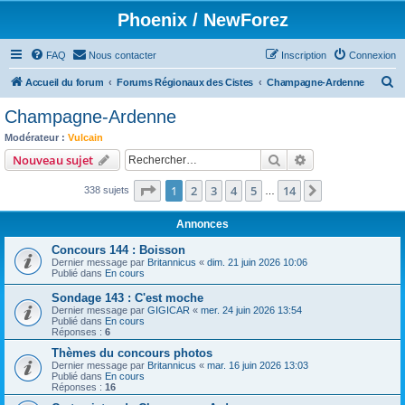
Phoenix / NewForez
FAQ
Nous contacter
Inscription
Connexion
R
Accueil du forum
Forums Régionaux des Cistes
Champagne-Ardenne
e
Champagne-Ardenne
c
Modérateur :
Vulcain
h
Rechercher
Recherche avanc
Nouveau sujet
e
Page
1
sur
14
1
2
3
4
5
14
Suivant
338 sujets
r
…
c
Annonces
h
Concours 144 : Boisson
e
Dernier message par
Britannicus
«
dim. 21 juin 2026 10:06
Publié dans
En cours
r
Sondage 143 : C'est moche
Dernier message par
GIGICAR
«
mer. 24 juin 2026 13:54
Publié dans
En cours
Réponses :
6
Thèmes du concours photos
Dernier message par
Britannicus
«
mar. 16 juin 2026 13:03
Publié dans
En cours
Réponses :
16