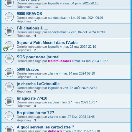
Dernier message par
lagouille
«
sam. 04 janv. 2025 20:16
Réponses :
13
9000 BRAVOS
Dernier message par
sandetsebast
«
lun. 07 oct. 2024 09:01
Réponses :
7
Félicitations à.....
Dernier message par
sandetsebast
«
ven. 04 oct. 2024 18:30
Réponses :
4
Sejour à Petit Mesnil dans l'Aube
Dernier message par
lagouille
«
mar. 28 mai 2024 22:10
Réponses :
2
SOS pour notre journal
Dernier message par
les broussards
«
mar. 14 mai 2024 13:27
5000 Bravos
Dernier message par
zilanne
«
mar. 14 mai 2024 07:10
Réponses :
11
je cherche LaGrinouille
Dernier message par
lagouille
«
ven. 18 août 2023 23:54
Réponses :
3
Imagiciste 77410
Dernier message par
sardam
«
lun. 27 mars 2023 13:37
Réponses :
8
En pleine forme ???
Dernier message par
zilanne
«
lun. 27 févr. 2023 11:46
Réponses :
3
A quoi servent les cartocistes ?
Dernier message par
duboscq
«
ven. 02 déc. 2022 18:18