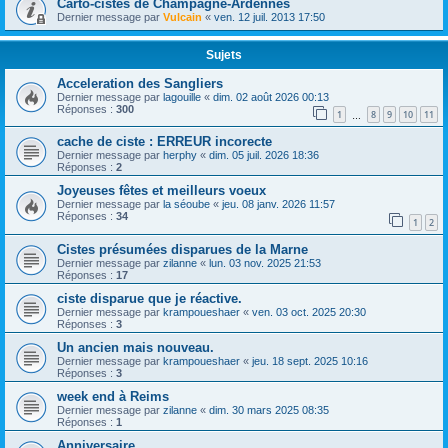
Carto-cistes de Champagne-Ardennes
Dernier message par
Vulcain
«
ven. 12 juil. 2013 17:50
Sujets
Acceleration des Sangliers
Dernier message par
lagouille
«
dim. 02 août 2026 00:13
Réponses :
300
1
8
9
10
11
…
cache de ciste : ERREUR incorecte
Dernier message par
herphy
«
dim. 05 juil. 2026 18:36
Réponses :
2
Joyeuses fêtes et meilleurs voeux
Dernier message par
la séoube
«
jeu. 08 janv. 2026 11:57
Réponses :
34
1
2
Cistes présumées disparues de la Marne
Dernier message par
zilanne
«
lun. 03 nov. 2025 21:53
Réponses :
17
ciste disparue que je réactive.
Dernier message par
krampoueshaer
«
ven. 03 oct. 2025 20:30
Réponses :
3
Un ancien mais nouveau.
Dernier message par
krampoueshaer
«
jeu. 18 sept. 2025 10:16
Réponses :
3
week end à Reims
Dernier message par
zilanne
«
dim. 30 mars 2025 08:35
Réponses :
1
Anniversaire