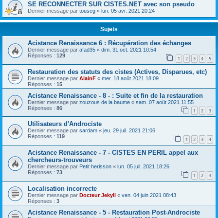
SE RECONNECTER SUR CISTES.NET avec son pseudo
Dernier message par
touseg
«
lun. 05 avr. 2021 20:24
Sujets
Acistance Renaissance 6 : Récupération des échanges
Dernier message par
afad35
«
dim. 31 oct. 2021 10:54
Réponses :
129
1
2
3
4
5
Restauration des statuts des cistes (Actives, Disparues, etc)
Dernier message par
AlainF
«
mer. 18 août 2021 18:09
Réponses :
15
Acistance Renaissance - 8 - : Suite et fin de la restauration
Dernier message par
zouzous de la baume
«
sam. 07 août 2021 11:55
Réponses :
86
1
2
3
Utilisateurs d'Androciste
Dernier message par
sardam
«
jeu. 29 juil. 2021 21:06
Réponses :
119
1
2
3
4
Acistance Renaissance - 7 - CISTES EN PERIL appel aux
chercheurs-trouveurs
Dernier message par
Petit herisson
«
lun. 05 juil. 2021 18:26
Réponses :
73
1
2
3
Localisation incorrecte
Dernier message par
Docteur Jekyll
«
ven. 04 juin 2021 08:43
Réponses :
3
Acistance Renaissance - 5 - Restauration Post-Androciste