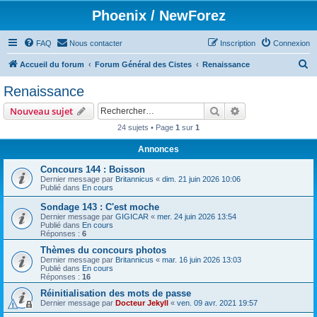
Phoenix / NewForez
FAQ
Nous contacter
Inscription
Connexion
R
Accueil du forum
Forum Général des Cistes
Renaissance
e
Renaissance
c
Rechercher
Recherche avanc
Nouveau sujet
h
24 sujets • Page
1
sur
1
e
Annonces
r
c
Concours 144 : Boisson
Dernier message par
Britannicus
«
dim. 21 juin 2026 10:06
h
Publié dans
En cours
e
Sondage 143 : C'est moche
Dernier message par
GIGICAR
«
mer. 24 juin 2026 13:54
r
Publié dans
En cours
Réponses :
6
Thèmes du concours photos
Dernier message par
Britannicus
«
mar. 16 juin 2026 13:03
Publié dans
En cours
Réponses :
16
Réinitialisation des mots de passe
Dernier message par
Docteur Jekyll
«
ven. 09 avr. 2021 19:57