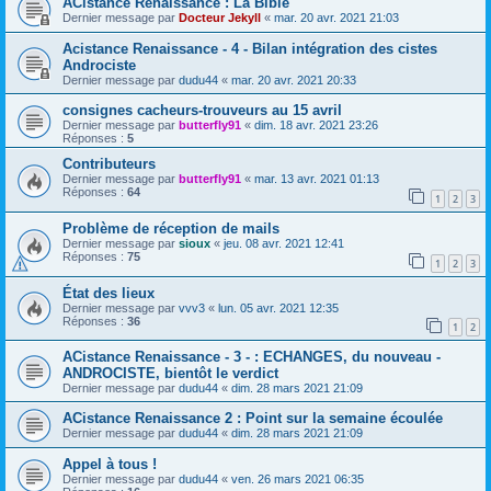
ACistance Renaissance : La Bible
Dernier message par
Docteur Jekyll
«
mar. 20 avr. 2021 21:03
Acistance Renaissance - 4 - Bilan intégration des cistes
Androciste
Dernier message par
dudu44
«
mar. 20 avr. 2021 20:33
consignes cacheurs-trouveurs au 15 avril
Dernier message par
butterfly91
«
dim. 18 avr. 2021 23:26
Réponses :
5
Contributeurs
Dernier message par
butterfly91
«
mar. 13 avr. 2021 01:13
Réponses :
64
1
2
3
Problème de réception de mails
Dernier message par
sioux
«
jeu. 08 avr. 2021 12:41
Réponses :
75
1
2
3
État des lieux
Dernier message par
vvv3
«
lun. 05 avr. 2021 12:35
Réponses :
36
1
2
ACistance Renaissance - 3 - : ECHANGES, du nouveau -
ANDROCISTE, bientôt le verdict
Dernier message par
dudu44
«
dim. 28 mars 2021 21:09
ACistance Renaissance 2 : Point sur la semaine écoulée
Dernier message par
dudu44
«
dim. 28 mars 2021 21:09
Appel à tous !
Dernier message par
dudu44
«
ven. 26 mars 2021 06:35