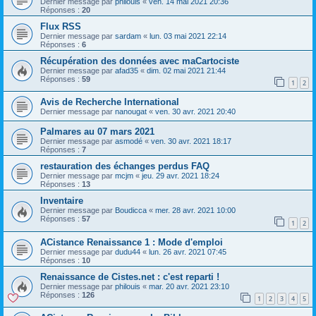
Dernier message par
philouis
«
ven. 14 mai 2021 20:36
Réponses :
20
Flux RSS
Dernier message par
sardam
«
lun. 03 mai 2021 22:14
Réponses :
6
Récupération des données avec maCartociste
Dernier message par
afad35
«
dim. 02 mai 2021 21:44
Réponses :
59
1
2
Avis de Recherche International
Dernier message par
nanougat
«
ven. 30 avr. 2021 20:40
Palmares au 07 mars 2021
Dernier message par
asmodé
«
ven. 30 avr. 2021 18:17
Réponses :
7
restauration des échanges perdus FAQ
Dernier message par
mcjm
«
jeu. 29 avr. 2021 18:24
Réponses :
13
Inventaire
Dernier message par
Boudicca
«
mer. 28 avr. 2021 10:00
Réponses :
57
1
2
ACistance Renaissance 1 : Mode d'emploi
Dernier message par
dudu44
«
lun. 26 avr. 2021 07:45
Réponses :
10
Renaissance de Cistes.net : c'est reparti !
Dernier message par
philouis
«
mar. 20 avr. 2021 23:10
Réponses :
126
1
2
3
4
5