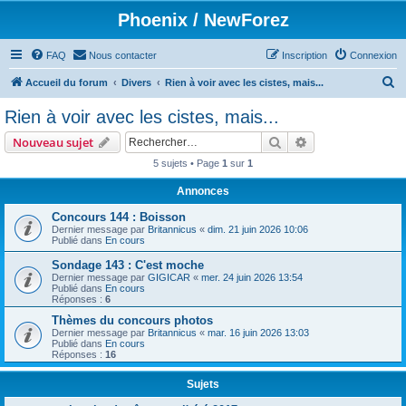
Phoenix / NewForez
FAQ
Nous contacter
Inscription
Connexion
R
Accueil du forum
Divers
Rien à voir avec les cistes, mais...
e
Rien à voir avec les cistes, mais...
c
Rechercher
Recherche avanc
Nouveau sujet
h
5 sujets • Page
1
sur
1
e
Annonces
r
c
Concours 144 : Boisson
Dernier message par
Britannicus
«
dim. 21 juin 2026 10:06
h
Publié dans
En cours
e
Sondage 143 : C'est moche
Dernier message par
GIGICAR
«
mer. 24 juin 2026 13:54
r
Publié dans
En cours
Réponses :
6
Thèmes du concours photos
Dernier message par
Britannicus
«
mar. 16 juin 2026 13:03
Publié dans
En cours
Réponses :
16
Sujets