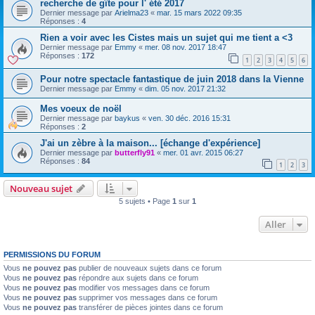
recherche de gîte pour l' été 2017
Dernier message par
Arielma23
«
mar. 15 mars 2022 09:35
Réponses :
4
Rien a voir avec les Cistes mais un sujet qui me tient a <3
Dernier message par
Emmy
«
mer. 08 nov. 2017 18:47
Réponses :
172
1
2
3
4
5
6
Pour notre spectacle fantastique de juin 2018 dans la Vienne
Dernier message par
Emmy
«
dim. 05 nov. 2017 21:32
Mes voeux de noël
Dernier message par
baykus
«
ven. 30 déc. 2016 15:31
Réponses :
2
J'ai un zèbre à la maison... [échange d'expérience]
Dernier message par
butterfly91
«
mer. 01 avr. 2015 06:27
Réponses :
84
1
2
3
Nouveau sujet
5 sujets • Page
1
sur
1
Aller
PERMISSIONS DU FORUM
Vous
ne pouvez pas
publier de nouveaux sujets dans ce forum
Vous
ne pouvez pas
répondre aux sujets dans ce forum
Vous
ne pouvez pas
modifier vos messages dans ce forum
Vous
ne pouvez pas
supprimer vos messages dans ce forum
Vous
ne pouvez pas
transférer de pièces jointes dans ce forum