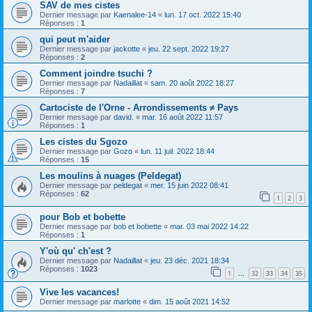
SAV de mes cistes
Dernier message par
Kaenalee-14
«
lun. 17 oct. 2022 15:40
Réponses :
1
qui peut m'aider
Dernier message par
jackotte
«
jeu. 22 sept. 2022 19:27
Réponses :
2
Comment joindre tsuchi ?
Dernier message par
Nadaillat
«
sam. 20 août 2022 18:27
Réponses :
7
Cartociste de l'Orne - Arrondissements ≠ Pays
Dernier message par
david.
«
mar. 16 août 2022 11:57
Réponses :
1
Les cistes du Sgozo
Dernier message par
Gozo
«
lun. 11 juil. 2022 18:44
Réponses :
15
Les moulins à nuages (Peldegat)
Dernier message par
peldegat
«
mer. 15 juin 2022 08:41
Réponses :
62
1
2
3
pour Bob et bobette
Dernier message par
bob et bobette
«
mar. 03 mai 2022 14:22
Réponses :
1
Y'où qu' ch'est ?
Dernier message par
Nadaillat
«
jeu. 23 déc. 2021 18:34
Réponses :
1023
1
32
33
34
35
…
Vive les vacances!
Dernier message par
marlotte
«
dim. 15 août 2021 14:52