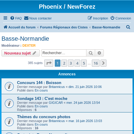
Phoenix / NewForez
FAQ
Nous contacter
Inscription
Connexion
R
Accueil du forum
Forums Régionaux des Cistes
Basse-Normandie
e
Basse-Normandie
c
Modérateur :
DEXTER
h
Rechercher
Recherche avanc
Nouveau sujet
e
Page
1
sur
16
1
2
3
4
5
16
Suivant
385 sujets
r
…
c
Annonces
h
Concours 144 : Boisson
e
Dernier message par
Britannicus
«
dim. 21 juin 2026 10:06
Publié dans
En cours
r
Sondage 143 : C'est moche
Dernier message par
GIGICAR
«
mer. 24 juin 2026 13:54
Publié dans
En cours
Réponses :
6
Thèmes du concours photos
Dernier message par
Britannicus
«
mar. 16 juin 2026 13:03
Publié dans
En cours
Réponses :
16