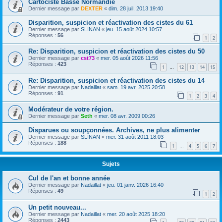
Cartociste Basse Normandie
Dernier message par
DEXTER
«
dim. 28 juil. 2013 19:40
Disparition, suspicion et réactivation des cistes du 61
Dernier message par
SLINAN
«
jeu. 15 août 2024 10:57
Réponses :
56
1
2
Re: Disparition, suspicion et réactivation des cistes du 50
Dernier message par
cst73
«
mer. 05 août 2026 11:56
Réponses :
423
1
12
13
14
15
…
Re: Disparition, suspicion et réactivation des cistes du 14
Dernier message par
Nadaillat
«
sam. 19 avr. 2025 20:58
Réponses :
91
1
2
3
4
Modérateur de votre région.
Dernier message par
Seth
«
mer. 08 avr. 2009 00:26
Disparues ou soupçonnées. Archives, ne plus alimenter
Dernier message par
SLINAN
«
mer. 31 août 2011 18:03
Réponses :
188
1
4
5
6
7
…
Sujets
Cul de l'an et bonne année
Dernier message par
Nadaillat
«
jeu. 01 janv. 2026 16:40
Réponses :
49
1
2
Un petit nouveau...
Dernier message par
Nadaillat
«
mer. 20 août 2025 18:20
Réponses :
2443