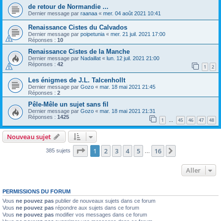
de retour de Normandie ...
Dernier message par
raanaa
«
mer. 04 août 2021 10:41
Renaissance Cistes du Calvados
Dernier message par
poipetunia
«
mer. 21 juil. 2021 17:00
Réponses :
10
Renaissance Cistes de la Manche
Dernier message par
Nadaillat
«
lun. 12 juil. 2021 21:00
Réponses :
42
1
2
Les énigmes de J.L. Talcenhollt
Dernier message par
Gozo
«
mar. 18 mai 2021 21:45
Réponses :
2
Pêle-Mêle un sujet sans fil
Dernier message par
Gozo
«
mar. 18 mai 2021 21:31
Réponses :
1425
1
45
46
47
48
…
Nouveau sujet
Page
1
sur
16
1
2
3
4
5
16
Suivant
385 sujets
…
Aller
PERMISSIONS DU FORUM
Vous
ne pouvez pas
publier de nouveaux sujets dans ce forum
Vous
ne pouvez pas
répondre aux sujets dans ce forum
Vous
ne pouvez pas
modifier vos messages dans ce forum