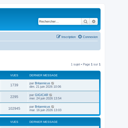
Rechercher
Recherche avancé
Inscription
Connexion
1 sujet • Page
1
sur
1
VUES
DERNIER MESSAGE
D
par
Britannicus
V
1739
e
dim. 21 juin 2026 10:06
r
u
n
D
par
GIGICAR
V
2295
i
e
mer. 24 juin 2026 13:54
e
e
r
r
u
n
D
par
Britannicus
s
m
V
102945
i
e
mar. 16 juin 2026 13:03
e
e
e
r
s
r
u
n
s
s
m
i
a
VUES
e
DERNIER MESSAGE
e
e
g
s
r
e