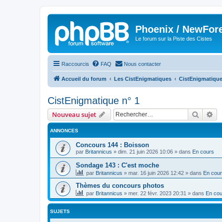
Phoenix / NewFor
Le forum sur la Piste des Cistes
Raccourcis
FAQ
Nous contacter
Accueil du forum
Les CistEnigmatiques
CistEnigmatique
CistEnigmatique n° 1
Recher
Re
Nouveau sujet
ANNONCES
Concours 144 : Boisson
par
Britannicus
»
dim. 21 juin 2026 10:06
» dans
En cours
Sondage 143 : C'est moche
par
Britannicus
»
mar. 16 juin 2026 12:42
» dans
En cou
Thèmes du concours photos
par
Britannicus
»
mer. 22 févr. 2023 20:31
» dans
En cou
SUJETS