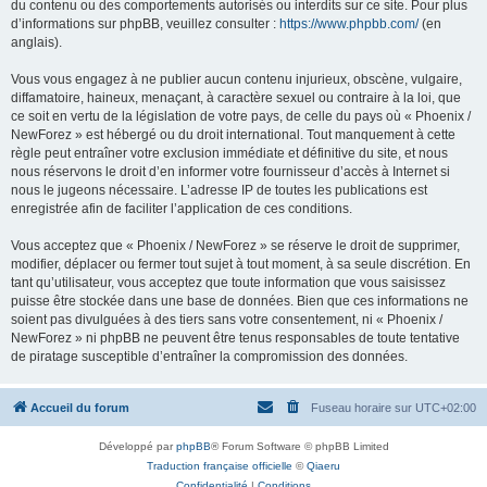
du contenu ou des comportements autorisés ou interdits sur ce site. Pour plus
d’informations sur phpBB, veuillez consulter :
https://www.phpbb.com/
(en
anglais).
Vous vous engagez à ne publier aucun contenu injurieux, obscène, vulgaire,
diffamatoire, haineux, menaçant, à caractère sexuel ou contraire à la loi, que
ce soit en vertu de la législation de votre pays, de celle du pays où « Phoenix /
NewForez » est hébergé ou du droit international. Tout manquement à cette
règle peut entraîner votre exclusion immédiate et définitive du site, et nous
nous réservons le droit d’en informer votre fournisseur d’accès à Internet si
nous le jugeons nécessaire. L’adresse IP de toutes les publications est
enregistrée afin de faciliter l’application de ces conditions.
Vous acceptez que « Phoenix / NewForez » se réserve le droit de supprimer,
modifier, déplacer ou fermer tout sujet à tout moment, à sa seule discrétion. En
tant qu’utilisateur, vous acceptez que toute information que vous saisissez
puisse être stockée dans une base de données. Bien que ces informations ne
soient pas divulguées à des tiers sans votre consentement, ni « Phoenix /
NewForez » ni phpBB ne peuvent être tenus responsables de toute tentative
de piratage susceptible d’entraîner la compromission des données.
Accueil du forum
Fuseau horaire sur
UTC+02:00
Développé par
phpBB
® Forum Software © phpBB Limited
Traduction française officielle
©
Qiaeru
Confidentialité
|
Conditions