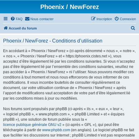
Phoenix / NewForez
FAQ
Nous contacter
Inscription
Connexion
R
Accueil du forum
e
Phoenix / NewForez - Conditions d’utilisation
c
h
En accédant à « Phoenix / NewForez » (ci-après dénommé « nous », « notre »,
« nos », « Phoenix / NewForez » et « https://phoenix.cistes.net »), vous
e
acceptez d’être légalement lié par les conditions suivantes. Si vous n’acceptez
r
pas d’être légalement lié par l’ensemble des conditions suivantes, veuillez ne
pas accéder à « Phoenix / NewForez » ni l’utiliser. Nous pouvons modifier ces
c
conditions à tout moment et nous nous efforcerons de vous informer de ces
h
modifications. Il vous incombe toutefois de consulter régulièrement ce
document, car votre utilisation continue de « Phoenix / NewForez » après
e
l’apport de modifications vaut acceptation de votre part d’être légalement lié
r
par les conditions mises à jour ou modifiées.
Nos forums sont propulsés par phpBB (ci-après « ils », « eux », « leur »,
« logiciel phpBB », « www.phpbb.com », « phpBB Limited » et « équipes
phpBB »), une solution de forum publiée sous la «
licence publique générale GNU v2
» (ci-après « GPL »), qui peut être
téléchargée à partir de
www.phpbb.com
(en anglais). Le logiciel phpBB ne fait
que faciliter les discussions sur Internet ; phpBB Limited n’est pas responsable