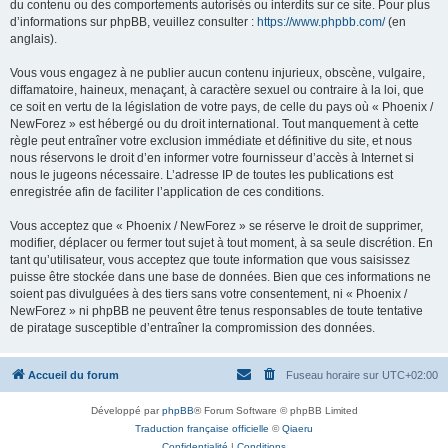
du contenu ou des comportements autorisés ou interdits sur ce site. Pour plus
d’informations sur phpBB, veuillez consulter :
https://www.phpbb.com/
(en
anglais).
Vous vous engagez à ne publier aucun contenu injurieux, obscène, vulgaire,
diffamatoire, haineux, menaçant, à caractère sexuel ou contraire à la loi, que
ce soit en vertu de la législation de votre pays, de celle du pays où « Phoenix /
NewForez » est hébergé ou du droit international. Tout manquement à cette
règle peut entraîner votre exclusion immédiate et définitive du site, et nous
nous réservons le droit d’en informer votre fournisseur d’accès à Internet si
nous le jugeons nécessaire. L’adresse IP de toutes les publications est
enregistrée afin de faciliter l’application de ces conditions.
Vous acceptez que « Phoenix / NewForez » se réserve le droit de supprimer,
modifier, déplacer ou fermer tout sujet à tout moment, à sa seule discrétion. En
tant qu’utilisateur, vous acceptez que toute information que vous saisissez
puisse être stockée dans une base de données. Bien que ces informations ne
soient pas divulguées à des tiers sans votre consentement, ni « Phoenix /
NewForez » ni phpBB ne peuvent être tenus responsables de toute tentative
de piratage susceptible d’entraîner la compromission des données.
Accueil du forum
Fuseau horaire sur
UTC+02:00
Développé par
phpBB
® Forum Software © phpBB Limited
Traduction française officielle
©
Qiaeru
Confidentialité
|
Conditions