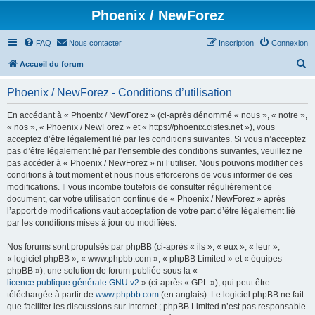
Phoenix / NewForez
FAQ
Nous contacter
Inscription
Connexion
R
Accueil du forum
e
Phoenix / NewForez - Conditions d’utilisation
c
h
En accédant à « Phoenix / NewForez » (ci-après dénommé « nous », « notre »,
« nos », « Phoenix / NewForez » et « https://phoenix.cistes.net »), vous
e
acceptez d’être légalement lié par les conditions suivantes. Si vous n’acceptez
r
pas d’être légalement lié par l’ensemble des conditions suivantes, veuillez ne
pas accéder à « Phoenix / NewForez » ni l’utiliser. Nous pouvons modifier ces
c
conditions à tout moment et nous nous efforcerons de vous informer de ces
h
modifications. Il vous incombe toutefois de consulter régulièrement ce
document, car votre utilisation continue de « Phoenix / NewForez » après
e
l’apport de modifications vaut acceptation de votre part d’être légalement lié
r
par les conditions mises à jour ou modifiées.
Nos forums sont propulsés par phpBB (ci-après « ils », « eux », « leur »,
« logiciel phpBB », « www.phpbb.com », « phpBB Limited » et « équipes
phpBB »), une solution de forum publiée sous la «
licence publique générale GNU v2
» (ci-après « GPL »), qui peut être
téléchargée à partir de
www.phpbb.com
(en anglais). Le logiciel phpBB ne fait
que faciliter les discussions sur Internet ; phpBB Limited n’est pas responsable