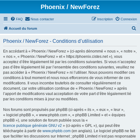
Phoenix / NewForez
FAQ
Nous contacter
Inscription
Connexion
R
Accueil du forum
e
Phoenix / NewForez - Conditions d’utilisation
c
h
En accédant à « Phoenix / NewForez » (ci-après dénommé « nous », « notre »,
« nos », « Phoenix / NewForez » et « https://phoenix.cistes.net »), vous
e
acceptez d’être légalement lié par les conditions suivantes. Si vous n’acceptez
r
pas d’être légalement lié par l’ensemble des conditions suivantes, veuillez ne
pas accéder à « Phoenix / NewForez » ni l’utiliser. Nous pouvons modifier ces
c
conditions à tout moment et nous nous efforcerons de vous informer de ces
h
modifications. Il vous incombe toutefois de consulter régulièrement ce
document, car votre utilisation continue de « Phoenix / NewForez » après
e
l’apport de modifications vaut acceptation de votre part d’être légalement lié
r
par les conditions mises à jour ou modifiées.
Nos forums sont propulsés par phpBB (ci-après « ils », « eux », « leur »,
« logiciel phpBB », « www.phpbb.com », « phpBB Limited » et « équipes
phpBB »), une solution de forum publiée sous la «
licence publique générale GNU v2
» (ci-après « GPL »), qui peut être
téléchargée à partir de
www.phpbb.com
(en anglais). Le logiciel phpBB ne fait
que faciliter les discussions sur Internet ; phpBB Limited n’est pas responsable