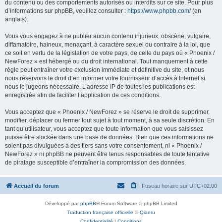
du contenu ou des comportements autorisés ou interdits sur ce site. Pour plus
d’informations sur phpBB, veuillez consulter :
https://www.phpbb.com/
(en
anglais).
Vous vous engagez à ne publier aucun contenu injurieux, obscène, vulgaire,
diffamatoire, haineux, menaçant, à caractère sexuel ou contraire à la loi, que
ce soit en vertu de la législation de votre pays, de celle du pays où « Phoenix /
NewForez » est hébergé ou du droit international. Tout manquement à cette
règle peut entraîner votre exclusion immédiate et définitive du site, et nous
nous réservons le droit d’en informer votre fournisseur d’accès à Internet si
nous le jugeons nécessaire. L’adresse IP de toutes les publications est
enregistrée afin de faciliter l’application de ces conditions.
Vous acceptez que « Phoenix / NewForez » se réserve le droit de supprimer,
modifier, déplacer ou fermer tout sujet à tout moment, à sa seule discrétion. En
tant qu’utilisateur, vous acceptez que toute information que vous saisissez
puisse être stockée dans une base de données. Bien que ces informations ne
soient pas divulguées à des tiers sans votre consentement, ni « Phoenix /
NewForez » ni phpBB ne peuvent être tenus responsables de toute tentative
de piratage susceptible d’entraîner la compromission des données.
Accueil du forum
Fuseau horaire sur
UTC+02:00
Développé par
phpBB
® Forum Software © phpBB Limited
Traduction française officielle
©
Qiaeru
Confidentialité
|
Conditions