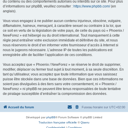
du contenu ou des comportements autorisés ou interdits sur ce site. Pour plus
d’informations sur phpBB, veuillez consulter :
https://www.phpbb.com/
(en
anglais).
Vous vous engagez à ne publier aucun contenu injurieux, obscène, vulgaire,
diffamatoire, haineux, menaçant, à caractère sexuel ou contraire à la loi, que
ce soit en vertu de la législation de votre pays, de celle du pays où « Phoenix /
NewForez » est hébergé ou du droit international. Tout manquement à cette
règle peut entraîner votre exclusion immédiate et définitive du site, et nous
nous réservons le droit d’en informer votre fournisseur d’accès à Internet si
nous le jugeons nécessaire. L’adresse IP de toutes les publications est
enregistrée afin de faciliter l’application de ces conditions.
Vous acceptez que « Phoenix / NewForez » se réserve le droit de supprimer,
modifier, déplacer ou fermer tout sujet à tout moment, à sa seule discrétion. En
tant qu’utilisateur, vous acceptez que toute information que vous saisissez
puisse être stockée dans une base de données. Bien que ces informations ne
soient pas divulguées à des tiers sans votre consentement, ni « Phoenix /
NewForez » ni phpBB ne peuvent être tenus responsables de toute tentative
de piratage susceptible d’entraîner la compromission des données.
Accueil du forum
Fuseau horaire sur
UTC+02:00
Développé par
phpBB
® Forum Software © phpBB Limited
Traduction française officielle
©
Qiaeru
Confidentialité
|
Conditions