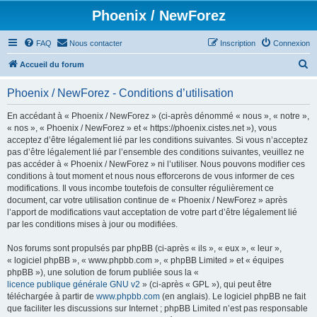
Phoenix / NewForez
FAQ
Nous contacter
Inscription
Connexion
R
Accueil du forum
e
Phoenix / NewForez - Conditions d’utilisation
c
h
En accédant à « Phoenix / NewForez » (ci-après dénommé « nous », « notre »,
« nos », « Phoenix / NewForez » et « https://phoenix.cistes.net »), vous
e
acceptez d’être légalement lié par les conditions suivantes. Si vous n’acceptez
r
pas d’être légalement lié par l’ensemble des conditions suivantes, veuillez ne
pas accéder à « Phoenix / NewForez » ni l’utiliser. Nous pouvons modifier ces
c
conditions à tout moment et nous nous efforcerons de vous informer de ces
h
modifications. Il vous incombe toutefois de consulter régulièrement ce
document, car votre utilisation continue de « Phoenix / NewForez » après
e
l’apport de modifications vaut acceptation de votre part d’être légalement lié
r
par les conditions mises à jour ou modifiées.
Nos forums sont propulsés par phpBB (ci-après « ils », « eux », « leur »,
« logiciel phpBB », « www.phpbb.com », « phpBB Limited » et « équipes
phpBB »), une solution de forum publiée sous la «
licence publique générale GNU v2
» (ci-après « GPL »), qui peut être
téléchargée à partir de
www.phpbb.com
(en anglais). Le logiciel phpBB ne fait
que faciliter les discussions sur Internet ; phpBB Limited n’est pas responsable