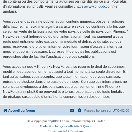
du contenu ou des comportements autorisés ou interdits sur ce site. Pour plus
d’informations sur phpBB, veuillez consulter :
https://www.phpbb.com/
(en
anglais).
Vous vous engagez à ne publier aucun contenu injurieux, obscène, vulgaire,
diffamatoire, haineux, menaçant, à caractère sexuel ou contraire à la loi, que
ce soit en vertu de la législation de votre pays, de celle du pays où « Phoenix /
NewForez » est hébergé ou du droit international. Tout manquement à cette
règle peut entraîner votre exclusion immédiate et définitive du site, et nous
nous réservons le droit d’en informer votre fournisseur d’accès à Internet si
nous le jugeons nécessaire. L’adresse IP de toutes les publications est
enregistrée afin de faciliter l’application de ces conditions.
Vous acceptez que « Phoenix / NewForez » se réserve le droit de supprimer,
modifier, déplacer ou fermer tout sujet à tout moment, à sa seule discrétion. En
tant qu’utilisateur, vous acceptez que toute information que vous saisissez
puisse être stockée dans une base de données. Bien que ces informations ne
soient pas divulguées à des tiers sans votre consentement, ni « Phoenix /
NewForez » ni phpBB ne peuvent être tenus responsables de toute tentative
de piratage susceptible d’entraîner la compromission des données.
Accueil du forum
Fuseau horaire sur
UTC+02:00
Développé par
phpBB
® Forum Software © phpBB Limited
Traduction française officielle
©
Qiaeru
Confidentialité
|
Conditions