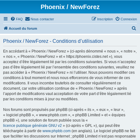
Phoenix / NewForez
FAQ
Nous contacter
Inscription
Connexion
R
Accueil du forum
e
Phoenix / NewForez - Conditions d’utilisation
c
h
En accédant à « Phoenix / NewForez » (ci-après dénommé « nous », « notre »,
« nos », « Phoenix / NewForez » et « https://phoenix.cistes.net »), vous
e
acceptez d’être légalement lié par les conditions suivantes. Si vous n’acceptez
r
pas d’être légalement lié par l’ensemble des conditions suivantes, veuillez ne
pas accéder à « Phoenix / NewForez » ni l’utiliser. Nous pouvons modifier ces
c
conditions à tout moment et nous nous efforcerons de vous informer de ces
h
modifications. Il vous incombe toutefois de consulter régulièrement ce
document, car votre utilisation continue de « Phoenix / NewForez » après
e
l’apport de modifications vaut acceptation de votre part d’être légalement lié
r
par les conditions mises à jour ou modifiées.
Nos forums sont propulsés par phpBB (ci-après « ils », « eux », « leur »,
« logiciel phpBB », « www.phpbb.com », « phpBB Limited » et « équipes
phpBB »), une solution de forum publiée sous la «
licence publique générale GNU v2
» (ci-après « GPL »), qui peut être
téléchargée à partir de
www.phpbb.com
(en anglais). Le logiciel phpBB ne fait
que faciliter les discussions sur Internet ; phpBB Limited n’est pas responsable