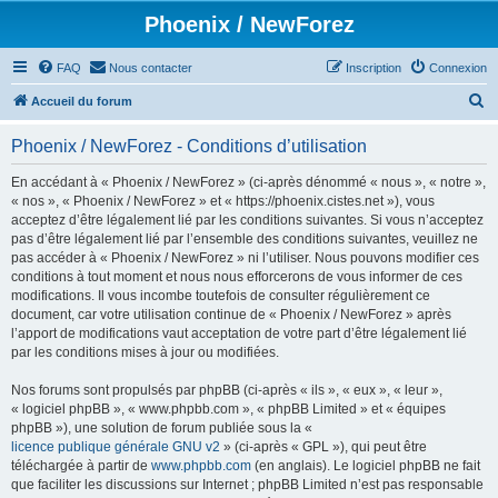
Phoenix / NewForez
FAQ
Nous contacter
Inscription
Connexion
R
Accueil du forum
e
Phoenix / NewForez - Conditions d’utilisation
c
h
En accédant à « Phoenix / NewForez » (ci-après dénommé « nous », « notre »,
« nos », « Phoenix / NewForez » et « https://phoenix.cistes.net »), vous
e
acceptez d’être légalement lié par les conditions suivantes. Si vous n’acceptez
r
pas d’être légalement lié par l’ensemble des conditions suivantes, veuillez ne
pas accéder à « Phoenix / NewForez » ni l’utiliser. Nous pouvons modifier ces
c
conditions à tout moment et nous nous efforcerons de vous informer de ces
h
modifications. Il vous incombe toutefois de consulter régulièrement ce
document, car votre utilisation continue de « Phoenix / NewForez » après
e
l’apport de modifications vaut acceptation de votre part d’être légalement lié
r
par les conditions mises à jour ou modifiées.
Nos forums sont propulsés par phpBB (ci-après « ils », « eux », « leur »,
« logiciel phpBB », « www.phpbb.com », « phpBB Limited » et « équipes
phpBB »), une solution de forum publiée sous la «
licence publique générale GNU v2
» (ci-après « GPL »), qui peut être
téléchargée à partir de
www.phpbb.com
(en anglais). Le logiciel phpBB ne fait
que faciliter les discussions sur Internet ; phpBB Limited n’est pas responsable