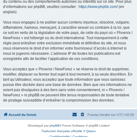
du contenu ou des comportements autorisés ou interdits sur ce site. Pour plus
d’informations sur phpBB, veuillez consulter :
https://www.phpbb.com/
(en
anglais).
Vous vous engagez à ne publier aucun contenu injurieux, obscène, vulgaire,
diffamatoire, haineux, menaçant, à caractère sexuel ou contraire à la loi, que
ce soit en vertu de la législation de votre pays, de celle du pays où « Phoenix /
NewForez » est hébergé ou du droit international. Tout manquement à cette
règle peut entraîner votre exclusion immédiate et définitive du site, et nous
nous réservons le droit d’en informer votre fournisseur d’accès à Internet si
nous le jugeons nécessaire. L’adresse IP de toutes les publications est
enregistrée afin de faciliter l’application de ces conditions.
Vous acceptez que « Phoenix / NewForez » se réserve le droit de supprimer,
modifier, déplacer ou fermer tout sujet à tout moment, à sa seule discrétion. En
tant qu’utilisateur, vous acceptez que toute information que vous saisissez
puisse être stockée dans une base de données. Bien que ces informations ne
soient pas divulguées à des tiers sans votre consentement, ni « Phoenix /
NewForez » ni phpBB ne peuvent être tenus responsables de toute tentative
de piratage susceptible d’entraîner la compromission des données.
Accueil du forum
Fuseau horaire sur
UTC+02:00
Développé par
phpBB
® Forum Software © phpBB Limited
Traduction française officielle
©
Qiaeru
Confidentialité
|
Conditions