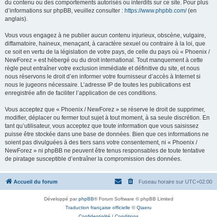
du contenu ou des comportements autorisés ou interdits sur ce site. Pour plus
d’informations sur phpBB, veuillez consulter :
https://www.phpbb.com/
(en
anglais).
Vous vous engagez à ne publier aucun contenu injurieux, obscène, vulgaire,
diffamatoire, haineux, menaçant, à caractère sexuel ou contraire à la loi, que
ce soit en vertu de la législation de votre pays, de celle du pays où « Phoenix /
NewForez » est hébergé ou du droit international. Tout manquement à cette
règle peut entraîner votre exclusion immédiate et définitive du site, et nous
nous réservons le droit d’en informer votre fournisseur d’accès à Internet si
nous le jugeons nécessaire. L’adresse IP de toutes les publications est
enregistrée afin de faciliter l’application de ces conditions.
Vous acceptez que « Phoenix / NewForez » se réserve le droit de supprimer,
modifier, déplacer ou fermer tout sujet à tout moment, à sa seule discrétion. En
tant qu’utilisateur, vous acceptez que toute information que vous saisissez
puisse être stockée dans une base de données. Bien que ces informations ne
soient pas divulguées à des tiers sans votre consentement, ni « Phoenix /
NewForez » ni phpBB ne peuvent être tenus responsables de toute tentative
de piratage susceptible d’entraîner la compromission des données.
Accueil du forum
Fuseau horaire sur
UTC+02:00
Développé par
phpBB
® Forum Software © phpBB Limited
Traduction française officielle
©
Qiaeru
Confidentialité
|
Conditions