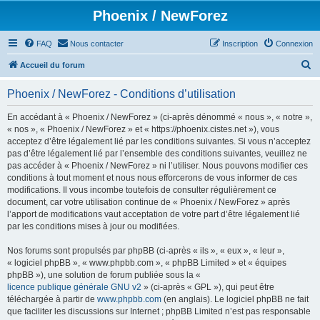
Phoenix / NewForez
FAQ
Nous contacter
Inscription
Connexion
R
Accueil du forum
e
Phoenix / NewForez - Conditions d’utilisation
c
h
En accédant à « Phoenix / NewForez » (ci-après dénommé « nous », « notre »,
« nos », « Phoenix / NewForez » et « https://phoenix.cistes.net »), vous
e
acceptez d’être légalement lié par les conditions suivantes. Si vous n’acceptez
r
pas d’être légalement lié par l’ensemble des conditions suivantes, veuillez ne
pas accéder à « Phoenix / NewForez » ni l’utiliser. Nous pouvons modifier ces
c
conditions à tout moment et nous nous efforcerons de vous informer de ces
h
modifications. Il vous incombe toutefois de consulter régulièrement ce
document, car votre utilisation continue de « Phoenix / NewForez » après
e
l’apport de modifications vaut acceptation de votre part d’être légalement lié
r
par les conditions mises à jour ou modifiées.
Nos forums sont propulsés par phpBB (ci-après « ils », « eux », « leur »,
« logiciel phpBB », « www.phpbb.com », « phpBB Limited » et « équipes
phpBB »), une solution de forum publiée sous la «
licence publique générale GNU v2
» (ci-après « GPL »), qui peut être
téléchargée à partir de
www.phpbb.com
(en anglais). Le logiciel phpBB ne fait
que faciliter les discussions sur Internet ; phpBB Limited n’est pas responsable