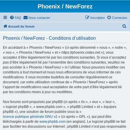
Phoenix / NewForez
FAQ
Nous contacter
Inscription
Connexion
R
Accueil du forum
e
Phoenix / NewForez - Conditions d’utilisation
c
h
En accédant à « Phoenix / NewForez » (ci-après dénommé « nous », « notre »,
« nos », « Phoenix / NewForez » et « https://phoenix.cistes.net »), vous
e
acceptez d’être légalement lié par les conditions suivantes. Si vous n’acceptez
r
pas d’être légalement lié par l’ensemble des conditions suivantes, veuillez ne
pas accéder à « Phoenix / NewForez » ni l’utiliser. Nous pouvons modifier ces
c
conditions à tout moment et nous nous efforcerons de vous informer de ces
h
modifications. Il vous incombe toutefois de consulter régulièrement ce
document, car votre utilisation continue de « Phoenix / NewForez » après
e
l’apport de modifications vaut acceptation de votre part d’être légalement lié
r
par les conditions mises à jour ou modifiées.
Nos forums sont propulsés par phpBB (ci-après « ils », « eux », « leur »,
« logiciel phpBB », « www.phpbb.com », « phpBB Limited » et « équipes
phpBB »), une solution de forum publiée sous la «
licence publique générale GNU v2
» (ci-après « GPL »), qui peut être
téléchargée à partir de
www.phpbb.com
(en anglais). Le logiciel phpBB ne fait
que faciliter les discussions sur Internet ; phpBB Limited n’est pas responsable