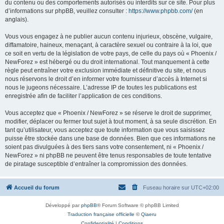
du contenu ou des comportements autorisés ou interdits sur ce site. Pour plus
d’informations sur phpBB, veuillez consulter :
https://www.phpbb.com/
(en
anglais).
Vous vous engagez à ne publier aucun contenu injurieux, obscène, vulgaire,
diffamatoire, haineux, menaçant, à caractère sexuel ou contraire à la loi, que
ce soit en vertu de la législation de votre pays, de celle du pays où « Phoenix /
NewForez » est hébergé ou du droit international. Tout manquement à cette
règle peut entraîner votre exclusion immédiate et définitive du site, et nous
nous réservons le droit d’en informer votre fournisseur d’accès à Internet si
nous le jugeons nécessaire. L’adresse IP de toutes les publications est
enregistrée afin de faciliter l’application de ces conditions.
Vous acceptez que « Phoenix / NewForez » se réserve le droit de supprimer,
modifier, déplacer ou fermer tout sujet à tout moment, à sa seule discrétion. En
tant qu’utilisateur, vous acceptez que toute information que vous saisissez
puisse être stockée dans une base de données. Bien que ces informations ne
soient pas divulguées à des tiers sans votre consentement, ni « Phoenix /
NewForez » ni phpBB ne peuvent être tenus responsables de toute tentative
de piratage susceptible d’entraîner la compromission des données.
Accueil du forum
Fuseau horaire sur
UTC+02:00
Développé par
phpBB
® Forum Software © phpBB Limited
Traduction française officielle
©
Qiaeru
Confidentialité
|
Conditions