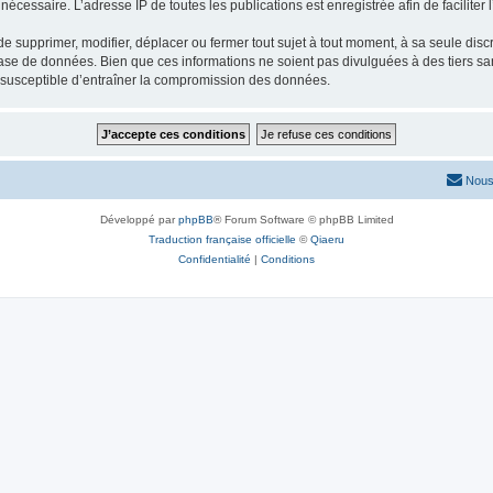
nécessaire. L’adresse IP de toutes les publications est enregistrée afin de faciliter 
 supprimer, modifier, déplacer ou fermer tout sujet à tout moment, à sa seule discré
ase de données. Bien que ces informations ne soient pas divulguées à des tiers s
e susceptible d’entraîner la compromission des données.
Nous
Développé par
phpBB
® Forum Software © phpBB Limited
Traduction française officielle
©
Qiaeru
Confidentialité
|
Conditions