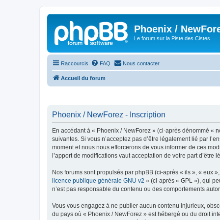
Phoenix / NewFor
Le forum sur la Piste des Cistes
Raccourcis
FAQ
Nous contacter
Accueil du forum
Phoenix / NewForez - Inscription
En accédant à « Phoenix / NewForez » (ci-après dénommé « nous 
suivantes. Si vous n’acceptez pas d’être légalement lié par l’e
moment et nous nous efforcerons de vous informer de ces modifi
l’apport de modifications vaut acceptation de votre part d’être 
Nos forums sont propulsés par phpBB (ci-après « ils », « eux »
licence publique générale GNU v2
» (ci-après « GPL »), qui pe
n’est pas responsable du contenu ou des comportements autorisé
Vous vous engagez à ne publier aucun contenu injurieux, obscène,
du pays où « Phoenix / NewForez » est hébergé ou du droit inter