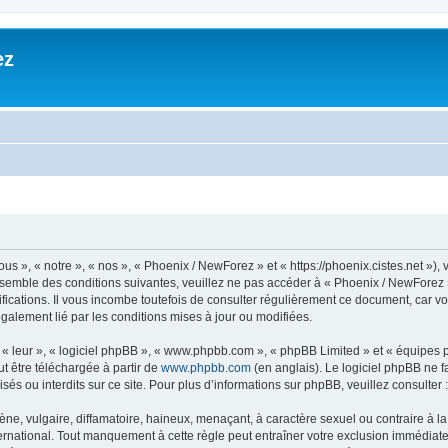
ez
», « notre », « nos », « Phoenix / NewForez » et « https://phoenix.cistes.net »), v
nsemble des conditions suivantes, veuillez ne pas accéder à « Phoenix / NewForez » 
cations. Il vous incombe toutefois de consulter régulièrement ce document, car vo
légalement lié par les conditions mises à jour ou modifiées.
, « leur », « logiciel phpBB », « www.phpbb.com », « phpBB Limited » et « équipes
ut être téléchargée à partir de
www.phpbb.com
(en anglais). Le logiciel phpBB ne fa
s ou interdits sur ce site. Pour plus d’informations sur phpBB, veuillez consulter 
 vulgaire, diffamatoire, haineux, menaçant, à caractère sexuel ou contraire à la loi
national. Tout manquement à cette règle peut entraîner votre exclusion immédiate et