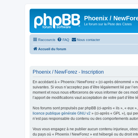
Phoenix / NewFor
Le forum sur la Piste des Cistes
Raccourcis
FAQ
Nous contacter
Accueil du forum
Phoenix / NewForez - Inscription
En accédant à « Phoenix / NewForez » (ci-après dénommé « nous 
suivantes. Si vous n’acceptez pas d’être légalement lié par l’e
moment et nous nous efforcerons de vous informer de ces modifi
l’apport de modifications vaut acceptation de votre part d’être 
Nos forums sont propulsés par phpBB (ci-après « ils », « eux »
licence publique générale GNU v2
» (ci-après « GPL »), qui pe
n’est pas responsable du contenu ou des comportements autorisé
Vous vous engagez à ne publier aucun contenu injurieux, obscène,
du pays où « Phoenix / NewForez » est hébergé ou du droit inter