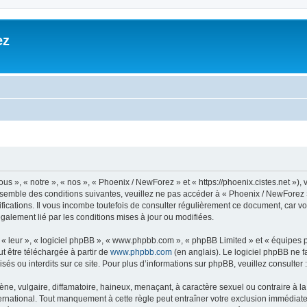
ez
», « notre », « nos », « Phoenix / NewForez » et « https://phoenix.cistes.net »), v
nsemble des conditions suivantes, veuillez ne pas accéder à « Phoenix / NewForez » 
cations. Il vous incombe toutefois de consulter régulièrement ce document, car vo
légalement lié par les conditions mises à jour ou modifiées.
, « leur », « logiciel phpBB », « www.phpbb.com », « phpBB Limited » et « équipes
ut être téléchargée à partir de
www.phpbb.com
(en anglais). Le logiciel phpBB ne fa
s ou interdits sur ce site. Pour plus d’informations sur phpBB, veuillez consulter 
 vulgaire, diffamatoire, haineux, menaçant, à caractère sexuel ou contraire à la loi
national. Tout manquement à cette règle peut entraîner votre exclusion immédiate et