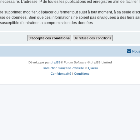
nécessaire. L’adresse IP de toutes les publications est enregistrée afin de faciliter 
 supprimer, modifier, déplacer ou fermer tout sujet à tout moment, à sa seule discré
ase de données. Bien que ces informations ne soient pas divulguées à des tiers s
e susceptible d’entraîner la compromission des données.
Nous
Développé par
phpBB
® Forum Software © phpBB Limited
Traduction française officielle
©
Qiaeru
Confidentialité
|
Conditions