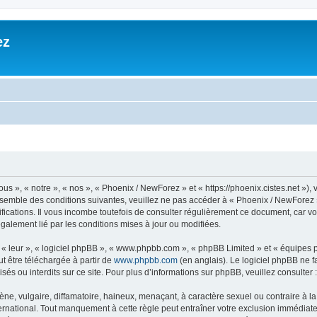
ez
», « notre », « nos », « Phoenix / NewForez » et « https://phoenix.cistes.net »), v
nsemble des conditions suivantes, veuillez ne pas accéder à « Phoenix / NewForez » 
cations. Il vous incombe toutefois de consulter régulièrement ce document, car vo
légalement lié par les conditions mises à jour ou modifiées.
, « leur », « logiciel phpBB », « www.phpbb.com », « phpBB Limited » et « équipes
ut être téléchargée à partir de
www.phpbb.com
(en anglais). Le logiciel phpBB ne fa
s ou interdits sur ce site. Pour plus d’informations sur phpBB, veuillez consulter 
 vulgaire, diffamatoire, haineux, menaçant, à caractère sexuel ou contraire à la loi
national. Tout manquement à cette règle peut entraîner votre exclusion immédiate et