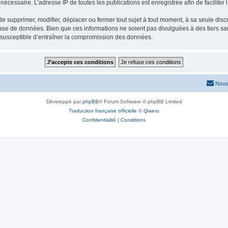
nécessaire. L’adresse IP de toutes les publications est enregistrée afin de faciliter 
 supprimer, modifier, déplacer ou fermer tout sujet à tout moment, à sa seule discré
ase de données. Bien que ces informations ne soient pas divulguées à des tiers s
e susceptible d’entraîner la compromission des données.
Nous
Développé par
phpBB
® Forum Software © phpBB Limited
Traduction française officielle
©
Qiaeru
Confidentialité
|
Conditions