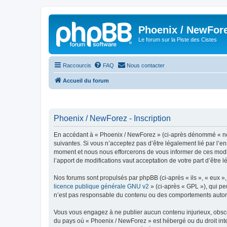
Phoenix / NewFor
Le forum sur la Piste des Cistes
Raccourcis
FAQ
Nous contacter
Accueil du forum
Phoenix / NewForez - Inscription
En accédant à « Phoenix / NewForez » (ci-après dénommé « nous 
suivantes. Si vous n’acceptez pas d’être légalement lié par l’e
moment et nous nous efforcerons de vous informer de ces modifi
l’apport de modifications vaut acceptation de votre part d’être 
Nos forums sont propulsés par phpBB (ci-après « ils », « eux »
licence publique générale GNU v2
» (ci-après « GPL »), qui pe
n’est pas responsable du contenu ou des comportements autorisé
Vous vous engagez à ne publier aucun contenu injurieux, obscène,
du pays où « Phoenix / NewForez » est hébergé ou du droit inter