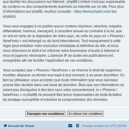
que faciliter les discussions sur Internet ; phpBB Limited n’est pas responsable
du contenu ou des comportements autorisés ou interdits sur ce site. Pour plus
d’informations sur phpBB, veuillez consulter :
https://www.phpbb.com/
(en
anglais).
Vous vous engagez à ne publier aucun contenu injurieux, obscène, vulgaire,
diffamatoire, haineux, menaçant, à caractère sexuel ou contraire à la loi, que
ce soit en vertu de la législation de votre pays, de celle du pays où « Phoenix /
NewForez » est hébergé ou du droit international. Tout manquement à cette
règle peut entraîner votre exclusion immédiate et définitive du site, et nous
nous réservons le droit d’en informer votre fournisseur d’accès à Internet si
nous le jugeons nécessaire. L’adresse IP de toutes les publications est
enregistrée afin de faciliter l’application de ces conditions.
Vous acceptez que « Phoenix / NewForez » se réserve le droit de supprimer,
modifier, déplacer ou fermer tout sujet à tout moment, à sa seule discrétion. En
tant qu’utilisateur, vous acceptez que toute information que vous saisissez
puisse être stockée dans une base de données. Bien que ces informations ne
soient pas divulguées à des tiers sans votre consentement, ni « Phoenix /
NewForez » ni phpBB ne peuvent être tenus responsables de toute tentative
de piratage susceptible d’entraîner la compromission des données.
Accueil du forum
Fuseau horaire sur
UTC+02:00