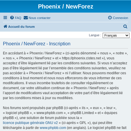
Phoenix / NewForez
FAQ
Nous contacter
Connexion
R
Accueil du forum
e
Langue :
c
Phoenix / NewForez - Inscription
h
En accédant à « Phoenix / NewForez » (ci-après dénommé « nous », « notre »,
e
« nos », « Phoenix / NewForez » et « https://phoenix.cistes.net »), vous
r
acceptez d’être légalement lié par les conditions suivantes. Si vous n’acceptez
pas d’être légalement lié par l’ensemble des conditions suivantes, veuillez ne
c
pas accéder à « Phoenix / NewForez » ni l’utiliser. Nous pouvons modifier ces
h
conditions à tout moment et nous nous efforcerons de vous informer de ces
e
modifications. Il vous incombe toutefois de consulter régulièrement ce
document, car votre utilisation continue de « Phoenix / NewForez » après
r
l’apport de modifications vaut acceptation de votre part d’être légalement lié
par les conditions mises à jour ou modifiées.
Nos forums sont propulsés par phpBB (ci-après « ils », « eux », « leur »,
« logiciel phpBB », « www.phpbb.com », « phpBB Limited » et « équipes
phpBB »), une solution de forum publiée sous la «
licence publique générale GNU v2
» (ci-après « GPL »), qui peut être
téléchargée à partir de
www.phpbb.com
(en anglais). Le logiciel phpBB ne fait