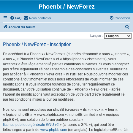
Phoenix / NewForez
FAQ
Nous contacter
Connexion
R
Accueil du forum
e
Langue :
c
Phoenix / NewForez - Inscription
h
En accédant à « Phoenix / NewForez » (ci-après dénommé « nous », « notre »,
e
« nos », « Phoenix / NewForez » et « https://phoenix.cistes.net »), vous
r
acceptez d’être légalement lié par les conditions suivantes. Si vous n’acceptez
pas d’être légalement lié par l’ensemble des conditions suivantes, veuillez ne
c
pas accéder à « Phoenix / NewForez » ni l’utiliser. Nous pouvons modifier ces
h
conditions à tout moment et nous nous efforcerons de vous informer de ces
e
modifications. Il vous incombe toutefois de consulter régulièrement ce
document, car votre utilisation continue de « Phoenix / NewForez » après
r
l’apport de modifications vaut acceptation de votre part d’être légalement lié
par les conditions mises à jour ou modifiées.
Nos forums sont propulsés par phpBB (ci-après « ils », « eux », « leur »,
« logiciel phpBB », « www.phpbb.com », « phpBB Limited » et « équipes
phpBB »), une solution de forum publiée sous la «
licence publique générale GNU v2
» (ci-après « GPL »), qui peut être
téléchargée à partir de
www.phpbb.com
(en anglais). Le logiciel phpBB ne fait