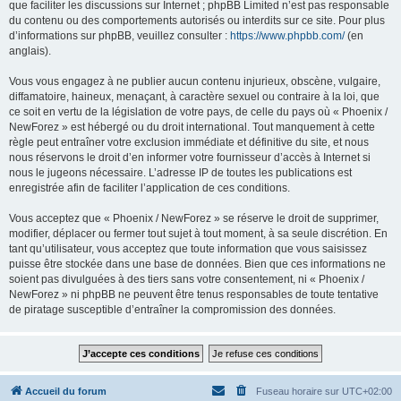
que faciliter les discussions sur Internet ; phpBB Limited n’est pas responsable
du contenu ou des comportements autorisés ou interdits sur ce site. Pour plus
d’informations sur phpBB, veuillez consulter :
https://www.phpbb.com/
(en
anglais).
Vous vous engagez à ne publier aucun contenu injurieux, obscène, vulgaire,
diffamatoire, haineux, menaçant, à caractère sexuel ou contraire à la loi, que
ce soit en vertu de la législation de votre pays, de celle du pays où « Phoenix /
NewForez » est hébergé ou du droit international. Tout manquement à cette
règle peut entraîner votre exclusion immédiate et définitive du site, et nous
nous réservons le droit d’en informer votre fournisseur d’accès à Internet si
nous le jugeons nécessaire. L’adresse IP de toutes les publications est
enregistrée afin de faciliter l’application de ces conditions.
Vous acceptez que « Phoenix / NewForez » se réserve le droit de supprimer,
modifier, déplacer ou fermer tout sujet à tout moment, à sa seule discrétion. En
tant qu’utilisateur, vous acceptez que toute information que vous saisissez
puisse être stockée dans une base de données. Bien que ces informations ne
soient pas divulguées à des tiers sans votre consentement, ni « Phoenix /
NewForez » ni phpBB ne peuvent être tenus responsables de toute tentative
de piratage susceptible d’entraîner la compromission des données.
Accueil du forum
Fuseau horaire sur
UTC+02:00