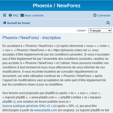
Phoenix / NewForez
FAQ
Nous contacter
Connexion
R
Accueil du forum
e
Langue :
c
Phoenix / NewForez - Inscription
h
En accédant à « Phoenix / NewForez » (ci-après dénommé « nous », « notre »,
e
« nos », « Phoenix / NewForez » et « https://phoenix.cistes.net »), vous
r
acceptez d’être légalement lié par les conditions suivantes. Si vous n’acceptez
pas d’être légalement lié par l’ensemble des conditions suivantes, veuillez ne
c
pas accéder à « Phoenix / NewForez » ni l’utiliser. Nous pouvons modifier ces
h
conditions à tout moment et nous nous efforcerons de vous informer de ces
e
modifications. Il vous incombe toutefois de consulter régulièrement ce
document, car votre utilisation continue de « Phoenix / NewForez » après
r
l’apport de modifications vaut acceptation de votre part d’être légalement lié
par les conditions mises à jour ou modifiées.
Nos forums sont propulsés par phpBB (ci-après « ils », « eux », « leur »,
« logiciel phpBB », « www.phpbb.com », « phpBB Limited » et « équipes
phpBB »), une solution de forum publiée sous la «
licence publique générale GNU v2
» (ci-après « GPL »), qui peut être
téléchargée à partir de
www.phpbb.com
(en anglais). Le logiciel phpBB ne fait