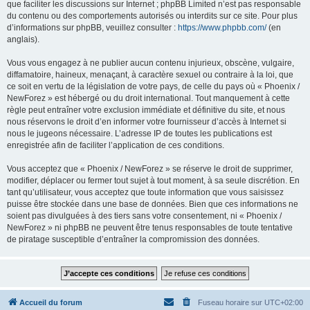
que faciliter les discussions sur Internet ; phpBB Limited n’est pas responsable
du contenu ou des comportements autorisés ou interdits sur ce site. Pour plus
d’informations sur phpBB, veuillez consulter :
https://www.phpbb.com/
(en
anglais).
Vous vous engagez à ne publier aucun contenu injurieux, obscène, vulgaire,
diffamatoire, haineux, menaçant, à caractère sexuel ou contraire à la loi, que
ce soit en vertu de la législation de votre pays, de celle du pays où « Phoenix /
NewForez » est hébergé ou du droit international. Tout manquement à cette
règle peut entraîner votre exclusion immédiate et définitive du site, et nous
nous réservons le droit d’en informer votre fournisseur d’accès à Internet si
nous le jugeons nécessaire. L’adresse IP de toutes les publications est
enregistrée afin de faciliter l’application de ces conditions.
Vous acceptez que « Phoenix / NewForez » se réserve le droit de supprimer,
modifier, déplacer ou fermer tout sujet à tout moment, à sa seule discrétion. En
tant qu’utilisateur, vous acceptez que toute information que vous saisissez
puisse être stockée dans une base de données. Bien que ces informations ne
soient pas divulguées à des tiers sans votre consentement, ni « Phoenix /
NewForez » ni phpBB ne peuvent être tenus responsables de toute tentative
de piratage susceptible d’entraîner la compromission des données.
Accueil du forum
Fuseau horaire sur
UTC+02:00