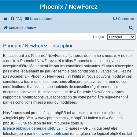
Phoenix / NewForez
FAQ
Nous contacter
Connexion
R
Accueil du forum
e
Langue :
c
Phoenix / NewForez - Inscription
h
En accédant à « Phoenix / NewForez » (ci-après dénommé « nous », « notre »,
e
« nos », « Phoenix / NewForez » et « https://phoenix.cistes.net »), vous
r
acceptez d’être légalement lié par les conditions suivantes. Si vous n’acceptez
pas d’être légalement lié par l’ensemble des conditions suivantes, veuillez ne
c
pas accéder à « Phoenix / NewForez » ni l’utiliser. Nous pouvons modifier ces
h
conditions à tout moment et nous nous efforcerons de vous informer de ces
e
modifications. Il vous incombe toutefois de consulter régulièrement ce
document, car votre utilisation continue de « Phoenix / NewForez » après
r
l’apport de modifications vaut acceptation de votre part d’être légalement lié
par les conditions mises à jour ou modifiées.
Nos forums sont propulsés par phpBB (ci-après « ils », « eux », « leur »,
« logiciel phpBB », « www.phpbb.com », « phpBB Limited » et « équipes
phpBB »), une solution de forum publiée sous la «
licence publique générale GNU v2
» (ci-après « GPL »), qui peut être
téléchargée à partir de
www.phpbb.com
(en anglais). Le logiciel phpBB ne fait