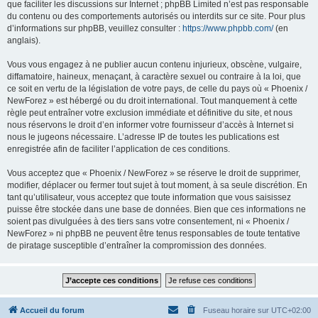
que faciliter les discussions sur Internet ; phpBB Limited n’est pas responsable
du contenu ou des comportements autorisés ou interdits sur ce site. Pour plus
d’informations sur phpBB, veuillez consulter :
https://www.phpbb.com/
(en
anglais).
Vous vous engagez à ne publier aucun contenu injurieux, obscène, vulgaire,
diffamatoire, haineux, menaçant, à caractère sexuel ou contraire à la loi, que
ce soit en vertu de la législation de votre pays, de celle du pays où « Phoenix /
NewForez » est hébergé ou du droit international. Tout manquement à cette
règle peut entraîner votre exclusion immédiate et définitive du site, et nous
nous réservons le droit d’en informer votre fournisseur d’accès à Internet si
nous le jugeons nécessaire. L’adresse IP de toutes les publications est
enregistrée afin de faciliter l’application de ces conditions.
Vous acceptez que « Phoenix / NewForez » se réserve le droit de supprimer,
modifier, déplacer ou fermer tout sujet à tout moment, à sa seule discrétion. En
tant qu’utilisateur, vous acceptez que toute information que vous saisissez
puisse être stockée dans une base de données. Bien que ces informations ne
soient pas divulguées à des tiers sans votre consentement, ni « Phoenix /
NewForez » ni phpBB ne peuvent être tenus responsables de toute tentative
de piratage susceptible d’entraîner la compromission des données.
Accueil du forum
Fuseau horaire sur
UTC+02:00