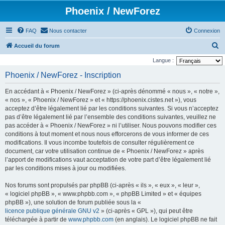
Phoenix / NewForez
FAQ
Nous contacter
Connexion
R
Accueil du forum
e
Langue :
c
Phoenix / NewForez - Inscription
h
En accédant à « Phoenix / NewForez » (ci-après dénommé « nous », « notre »,
e
« nos », « Phoenix / NewForez » et « https://phoenix.cistes.net »), vous
r
acceptez d’être légalement lié par les conditions suivantes. Si vous n’acceptez
pas d’être légalement lié par l’ensemble des conditions suivantes, veuillez ne
c
pas accéder à « Phoenix / NewForez » ni l’utiliser. Nous pouvons modifier ces
h
conditions à tout moment et nous nous efforcerons de vous informer de ces
e
modifications. Il vous incombe toutefois de consulter régulièrement ce
document, car votre utilisation continue de « Phoenix / NewForez » après
r
l’apport de modifications vaut acceptation de votre part d’être légalement lié
par les conditions mises à jour ou modifiées.
Nos forums sont propulsés par phpBB (ci-après « ils », « eux », « leur »,
« logiciel phpBB », « www.phpbb.com », « phpBB Limited » et « équipes
phpBB »), une solution de forum publiée sous la «
licence publique générale GNU v2
» (ci-après « GPL »), qui peut être
téléchargée à partir de
www.phpbb.com
(en anglais). Le logiciel phpBB ne fait