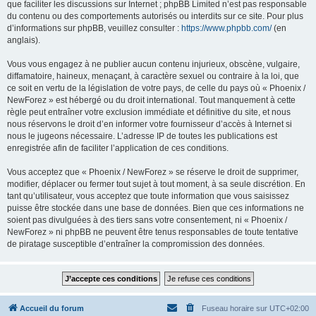
que faciliter les discussions sur Internet ; phpBB Limited n’est pas responsable
du contenu ou des comportements autorisés ou interdits sur ce site. Pour plus
d’informations sur phpBB, veuillez consulter :
https://www.phpbb.com/
(en
anglais).
Vous vous engagez à ne publier aucun contenu injurieux, obscène, vulgaire,
diffamatoire, haineux, menaçant, à caractère sexuel ou contraire à la loi, que
ce soit en vertu de la législation de votre pays, de celle du pays où « Phoenix /
NewForez » est hébergé ou du droit international. Tout manquement à cette
règle peut entraîner votre exclusion immédiate et définitive du site, et nous
nous réservons le droit d’en informer votre fournisseur d’accès à Internet si
nous le jugeons nécessaire. L’adresse IP de toutes les publications est
enregistrée afin de faciliter l’application de ces conditions.
Vous acceptez que « Phoenix / NewForez » se réserve le droit de supprimer,
modifier, déplacer ou fermer tout sujet à tout moment, à sa seule discrétion. En
tant qu’utilisateur, vous acceptez que toute information que vous saisissez
puisse être stockée dans une base de données. Bien que ces informations ne
soient pas divulguées à des tiers sans votre consentement, ni « Phoenix /
NewForez » ni phpBB ne peuvent être tenus responsables de toute tentative
de piratage susceptible d’entraîner la compromission des données.
Accueil du forum
Fuseau horaire sur
UTC+02:00